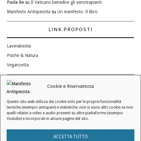
Paola Re
su
Il Vaticano benedice gli xenotrapianti
Manifesto Antispecista
su
Un manifesto: Il libro
LINK PROPOSTI
Laverabestia
Psiche & Natura
Veganzetta
Modifica consenso ai cookie
Cookie e Riservatezza
REVOCA IL TUO CONSENSO
Questo sito web utilizza dei cookie solo per le proprie funzionalità
Stato attuale: Negato
tecniche (esempio antispam) e statistiche, non vi sono altri cookie se non
quelli relativi a video e audio presenti su altre piattaforme (esempio
Youtube) e incorporati in alcune pagine del sito.
© 2006 - 2026 MANIFESTO ANTISPECISTA |
INFORMATIVA SULLA
ACCETTA TUTTO
PRIVACY
|
INFORMATIVA SUI COOKIE
|
LICENZA D'USO
|