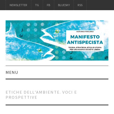
NEWSLETTER
TG
FB
BLUESKY
RSS
MENU
INTRO
ETICHE DELL’AMBIENTE. VOCI E
PROSPETTIVE
IL LIBRO
ACQUISTALO