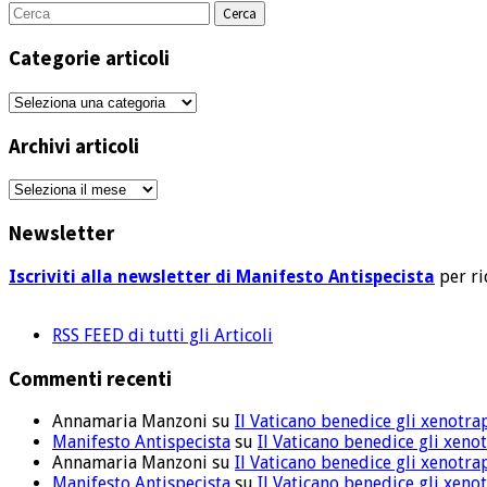
Cerca
per:
Categorie articoli
Categorie
articoli
Archivi articoli
Archivi
articoli
Newsletter
Iscriviti alla newsletter di Manifesto Antispecista
per ri
RSS FEED di tutti gli Articoli
Commenti recenti
Annamaria Manzoni
su
Il Vaticano benedice gli xenotra
Manifesto Antispecista
su
Il Vaticano benedice gli xeno
Annamaria Manzoni
su
Il Vaticano benedice gli xenotra
Manifesto Antispecista
su
Il Vaticano benedice gli xeno