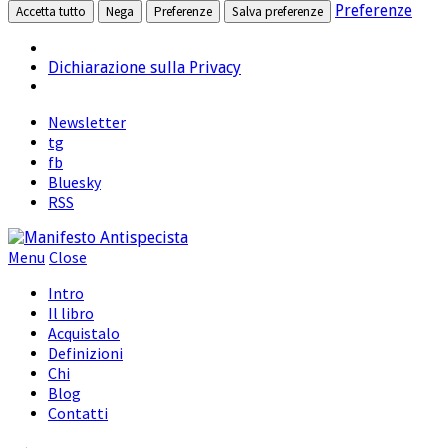
Preferenze
Accetta tutto
Nega
Preferenze
Salva preferenze
Dichiarazione sulla Privacy
Newsletter
tg
fb
Bluesky
RSS
Menu
Close
Intro
Il libro
Acquistalo
Definizioni
Chi
Blog
Contatti