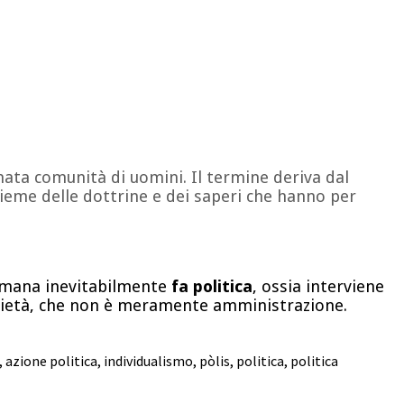
rminata comunità di uomini. Il termine deriva dal
insieme delle dottrine e dei saperi che hanno per
 umana inevitabilmente
fa politica
, ossia interviene
 società, che non è meramente amministrazione.
,
azione politica
,
individualismo
,
pòlis
,
politica
,
politica