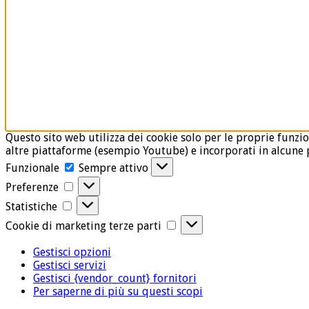
Questo sito web utilizza dei cookie solo per le proprie funzio
altre piattaforme (esempio Youtube) e incorporati in alcune p
Funzionale
Funzionale
Sempre attivo
Preferenze
Preferenze
Statistiche
Statistiche
Cookie
Cookie di marketing terze parti
di
marketing
Gestisci opzioni
terze
Gestisci servizi
parti
Gestisci {vendor_count} fornitori
Per saperne di più su questi scopi