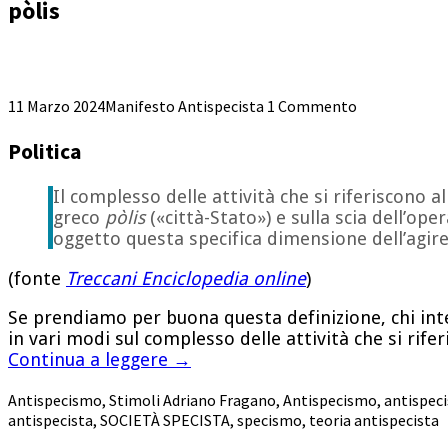
pòlis
11 Marzo 2024
Manifesto Antispecista
1 Commento
Politica
Il complesso delle attività che si riferiscono al
greco
pòlis
(«città-Stato») e sulla scia dell’ope
oggetto questa specifica dimensione dell’agire
(fonte
Treccani Enciclopedia online
)
Se prendiamo per buona questa definizione, chi i
in vari modi sul complesso delle attività che si ri
Continua a leggere
→
Antispecismo
,
Stimoli
Adriano Fragano
,
Antispecismo
,
antispeci
antispecista
,
SOCIETÀ SPECISTA
,
specismo
,
teoria antispecista