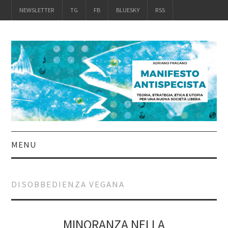
NEWSLETTER
TG
FB
BLUESKY
RSS
MENU
INTRO
DISOBBEDIENZA VEGANA
IL LIBRO
ACQUISTALO
MINORANZA NELLA