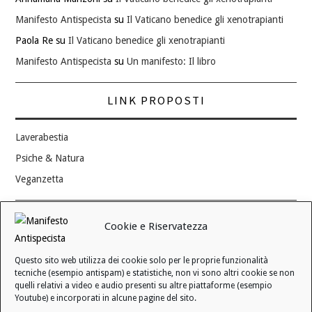
Manifesto Antispecista
su
Il Vaticano benedice gli xenotrapianti
Paola Re
su
Il Vaticano benedice gli xenotrapianti
Manifesto Antispecista
su
Un manifesto: Il libro
LINK PROPOSTI
Laverabestia
Psiche & Natura
Veganzetta
Modifica consenso ai cookie
Cookie e Riservatezza
REVOCA IL TUO CONSENSO
Questo sito web utilizza dei cookie solo per le proprie funzionalità
Stato attuale: Negato
tecniche (esempio antispam) e statistiche, non vi sono altri cookie se non
quelli relativi a video e audio presenti su altre piattaforme (esempio
Youtube) e incorporati in alcune pagine del sito.