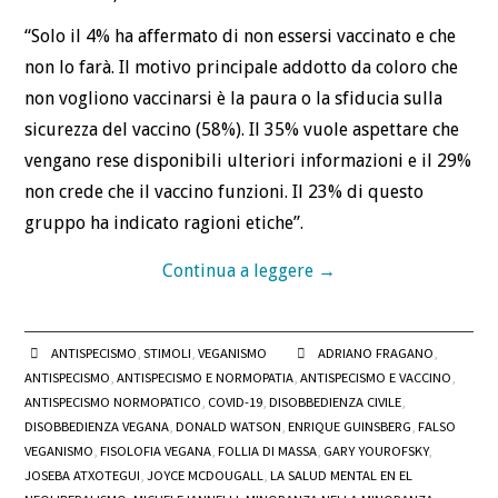
“Solo il 4% ha affermato di non essersi vaccinato e che
non lo farà. Il motivo principale addotto da coloro che
non vogliono vaccinarsi è la paura o la sfiducia sulla
sicurezza del vaccino (58%). Il 35% vuole aspettare che
vengano rese disponibili ulteriori informazioni e il 29%
non crede che il vaccino funzioni. Il 23% di questo
gruppo ha indicato ragioni etiche”.
Continua a leggere
→
ANTISPECISMO
,
STIMOLI
,
VEGANISMO
ADRIANO FRAGANO
,
ANTISPECISMO
,
ANTISPECISMO E NORMOPATIA
,
ANTISPECISMO E VACCINO
,
ANTISPECISMO NORMOPATICO
,
COVID-19
,
DISOBBEDIENZA CIVILE
,
DISOBBEDIENZA VEGANA
,
DONALD WATSON
,
ENRIQUE GUINSBERG
,
FALSO
VEGANISMO
,
FISOLOFIA VEGANA
,
FOLLIA DI MASSA
,
GARY YOUROFSKY
,
JOSEBA ATXOTEGUI
,
JOYCE MCDOUGALL
,
LA SALUD MENTAL EN EL