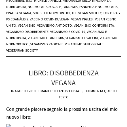
NEOLIBERALISMO
,
MICHELE IANNELLI
,
MINORANZA NELLA MINORANZA
,
NORMOPATIA
,
NORMOPATIA SOCIALE
,
PANDEMIA
,
PANDEMIA E NORMOPATIA
,
PRATICA VEGANA
,
SOGGETTI NORMOPATICI
,
THE VEGAN SOCIETY
,
TORTURA Y
PSICOANÁLISIS
,
VACCINO COVID-19
,
VEGAN
,
VEGAN INGLESI
,
VEGAN REGNO
UNITO
,
VEGANISMO
,
VEGANISMO ANTIDOTO
,
VEGANISMO CONFORMISTA
,
VEGANISMO DISOBBEDIENTE
,
VEGANISMO E COVID-19
,
VEGANISMO E
NORMOPATIA
,
VEGANISMO E PANDEMIA
,
VEGANISMO E VACCINI
,
VEGANISMO
NORMOPATICO
,
VEGANISMO RADICALE
,
VEGANISMO SUPERFICIALE
,
VEGETARIAN SOCIETY
LIBRO: DISOBBEDIENZA
VEGANA
16 AGOSTO 2018
MANIFESTO ANTISPECISTA
COMMENTA QUESTO
TESTO
Con grande piacere segnalo la prossima uscita del mio
nuovo libro: