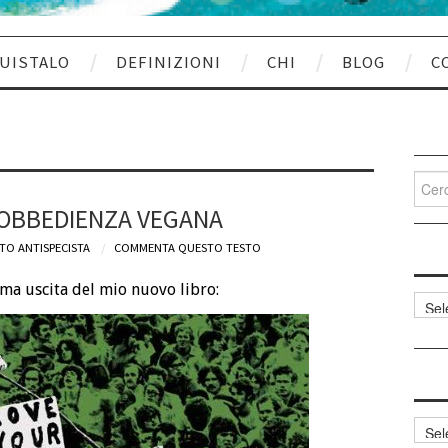
UISTALO
DEFINIZIONI
CHI
BLOG
C
Cerca
per:
SOBBEDIENZA VEGANA
TO ANTISPECISTA
COMMENTA QUESTO TESTO
ma uscita del mio nuovo libro:
Categ
articol
Archi
articol