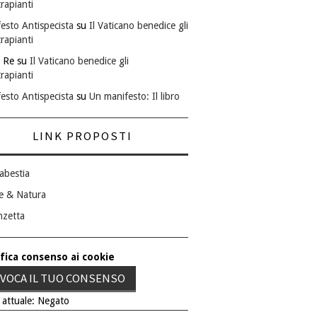
rapianti
esto Antispecista
su
Il Vaticano benedice gli
rapianti
 Re
su
Il Vaticano benedice gli
rapianti
esto Antispecista
su
Un manifesto: Il libro
LINK PROPOSTI
abestia
e & Natura
nzetta
fica consenso ai cookie
VOCA IL TUO CONSENSO
 attuale: Negato