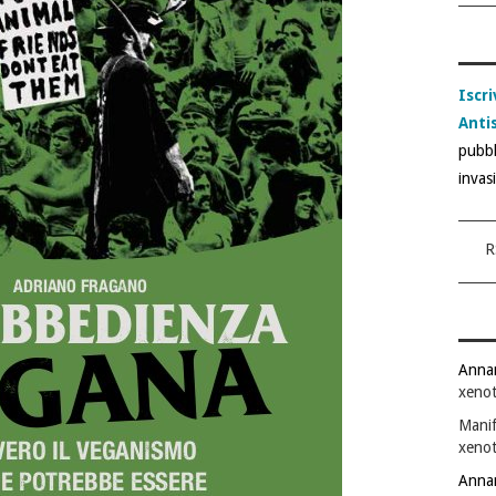
Iscri
Anti
pubbl
invas
R
Anna
xenot
Manif
xenot
Anna