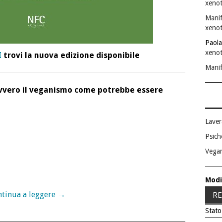
xenot
Manif
xenot
Paola
xenot
I
trovi la nuova edizione disponibile
Manif
vvero il veganismo come potrebbe essere
Laver
Psich
Vega
Modi
RE
tinua a leggere
→
Stato