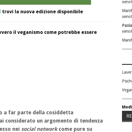
xenot
Manif
I
trovi la nuova edizione disponibile
xenot
Paola
xenot
vvero il veganismo come potrebbe essere
Manif
Laver
Psich
Vega
Modi
 a far parte della cosiddetta
RE
mai considerato un argomento di tendenza
pesso nei
social network
come pure su