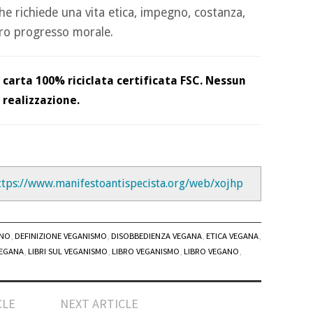
he richiede una vita etica, impegno, costanza,
ero progresso morale.
carta 100% riciclata certificata FSC. Nessun
 realizzazione.
ttps://www.manifestoantispecista.org/web/xojhp
ANO
,
DEFINIZIONE VEGANISMO
,
DISOBBEDIENZA VEGANA
,
ETICA VEGANA
,
VEGANA
,
LIBRI SUL VEGANISMO
,
LIBRO VEGANISMO
,
LIBRO VEGANO
,
CLE
NEXT ARTICLE