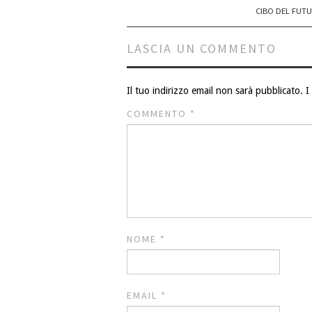
navigation
CIBO DEL FUT
LASCIA UN COMMENTO
Il tuo indirizzo email non sarà pubblicato.
I
COMMENTO
*
NOME
*
EMAIL
*