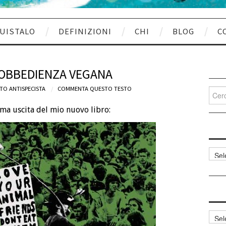
UISTALO
DEFINIZIONI
CHI
BLOG
C
SOBBEDIENZA VEGANA
TO ANTISPECISTA
COMMENTA QUESTO TESTO
Cerca
per:
ma uscita del mio nuovo libro:
Categ
articol
Archi
articol