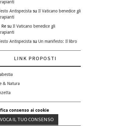
rapianti
esto Antispecista
su
Il Vaticano benedice gli
rapianti
 Re
su
Il Vaticano benedice gli
rapianti
esto Antispecista
su
Un manifesto: Il libro
LINK PROPOSTI
abestia
e & Natura
nzetta
fica consenso ai cookie
VOCA IL TUO CONSENSO