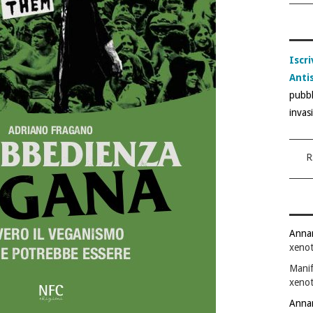
Iscri
Anti
pubbl
invas
R
Anna
xenot
Manif
xenot
Anna