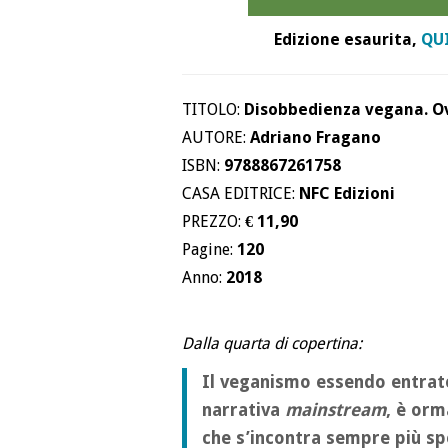
Edizione esaurita,
QU
TITOLO:
Disobbedienza vegana. O
AUTORE:
Adriano Fragano
ISBN:
9788867261758
CASA EDITRICE:
NFC Edizioni
PREZZO:
€ 11,90
Pagine:
120
Anno:
2018
Dalla quarta di copertina:
Il veganismo essendo entrato
narrativa
mainstream
, è or
che s’incontra sempre più s