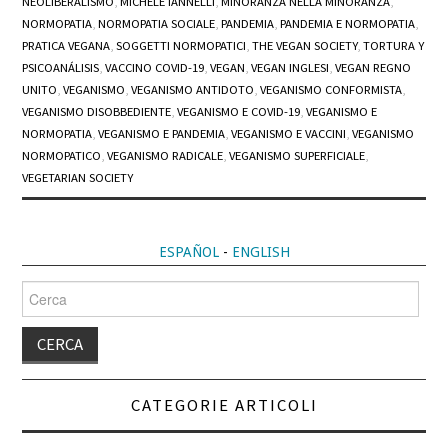
NEOLIBERALISMO
,
MICHELE IANNELLI
,
MINORANZA NELLA MINORANZA
,
NORMOPATIA
,
NORMOPATIA SOCIALE
,
PANDEMIA
,
PANDEMIA E NORMOPATIA
,
PRATICA VEGANA
,
SOGGETTI NORMOPATICI
,
THE VEGAN SOCIETY
,
TORTURA Y
PSICOANÁLISIS
,
VACCINO COVID-19
,
VEGAN
,
VEGAN INGLESI
,
VEGAN REGNO
UNITO
,
VEGANISMO
,
VEGANISMO ANTIDOTO
,
VEGANISMO CONFORMISTA
,
VEGANISMO DISOBBEDIENTE
,
VEGANISMO E COVID-19
,
VEGANISMO E
NORMOPATIA
,
VEGANISMO E PANDEMIA
,
VEGANISMO E VACCINI
,
VEGANISMO
NORMOPATICO
,
VEGANISMO RADICALE
,
VEGANISMO SUPERFICIALE
,
VEGETARIAN SOCIETY
ESPAÑOL
-
ENGLISH
Cerca
per:
CATEGORIE ARTICOLI