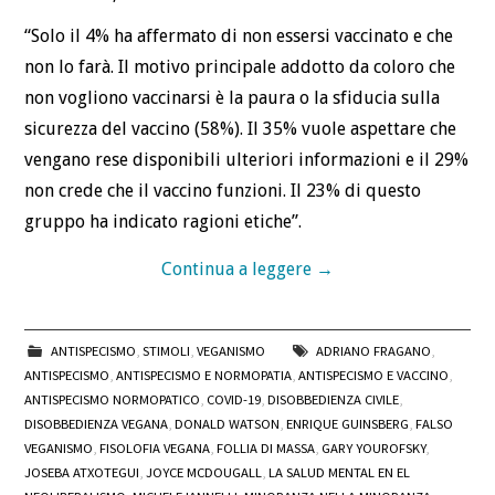
“Solo il 4% ha affermato di non essersi vaccinato e che
non lo farà. Il motivo principale addotto da coloro che
non vogliono vaccinarsi è la paura o la sfiducia sulla
sicurezza del vaccino (58%). Il 35% vuole aspettare che
vengano rese disponibili ulteriori informazioni e il 29%
non crede che il vaccino funzioni. Il 23% di questo
gruppo ha indicato ragioni etiche”.
Continua a leggere
→
ANTISPECISMO
,
STIMOLI
,
VEGANISMO
ADRIANO FRAGANO
,
ANTISPECISMO
,
ANTISPECISMO E NORMOPATIA
,
ANTISPECISMO E VACCINO
,
ANTISPECISMO NORMOPATICO
,
COVID-19
,
DISOBBEDIENZA CIVILE
,
DISOBBEDIENZA VEGANA
,
DONALD WATSON
,
ENRIQUE GUINSBERG
,
FALSO
VEGANISMO
,
FISOLOFIA VEGANA
,
FOLLIA DI MASSA
,
GARY YOUROFSKY
,
JOSEBA ATXOTEGUI
,
JOYCE MCDOUGALL
,
LA SALUD MENTAL EN EL