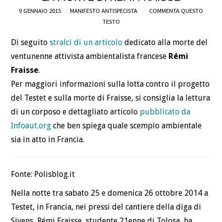
9 GENNAIO 2015
MANIFESTO ANTISPECISTA
COMMENTA QUESTO
DEFINIZIONI
TESTO
Di seguito
stralci di un articolo
dedicato alla morte del
CHI
ventunenne attivista ambientalista francese
Rémi
BLOG
Fraisse
.
Per maggiori informazioni sulla lotta contro il progetto
CONTATTI
del Testet e sulla morte di Fraisse, si consiglia la lettura
di un corposo e dettagliato articolo
pubblicato da
Infoaut.org
che ben spiega quale scempio ambientale
sia in atto in Francia.
Fonte: Polisblog.it
Nella notte tra sabato 25 e domenica 26 ottobre 2014 a
Testet, in Francia, nei pressi del cantiere della diga di
Sivens, Rémi Fraisse, studente 21enne di Tolosa, ha