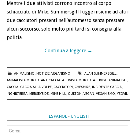
Mentre i due attivisti corrono incontro al corpo
schiacciato di Mike, Summersgill fugge insieme ad altri
due cacciatori presenti nell’automezzo senza prestare
alcun soccorso, solo molto più tardi si consegna alla
polizia.
Continua a leggere
→
ANIMALISMO
,
NOTIZIE
,
VEGANISMO
ALAN SUMMERSGILL
,
ANIMALISTA MORTO
,
ANTICACCIA
,
ATTIVISTA MORTO
,
ATTIVISTI ANIMALISTI
,
CACCIA
,
CACCIA ALLA VOLPE
,
CACCIATORI
,
CHESHIRE
,
INCIDENTE CACCIA
,
INGHILTERRA
,
MERSEYSIDE
,
MIKE HILL
,
OULTON
,
VEGAN
,
VEGANISMO
,
YEOVIL
ESPAÑOL
-
ENGLISH
Cerca
per: