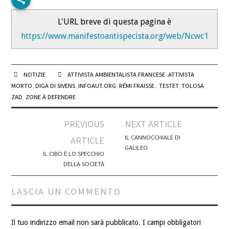
L'URL breve di questa pagina è
https://www.manifestoantispecista.org/web/Ncwc1
NOTIZIE
ATTIVISTA AMBIENTALISTA FRANCESE
,
ATTIVISTA
MORTO
,
DIGA DI SIVENS
,
INFOAUT.ORG
,
RÉMI FRAISSE.
,
TESTET
,
TOLOSA
,
ZAD
,
ZONE À DEFENDRE
Post
PREVIOUS
NEXT ARTICLE
navigation
IL CANNOCCHIALE DI
ARTICLE
GALILEO
IL CIBO È LO SPECCHIO
DELLA SOCIETÀ
LASCIA UN COMMENTO
Il tuo indirizzo email non sarà pubblicato.
I campi obbligatori