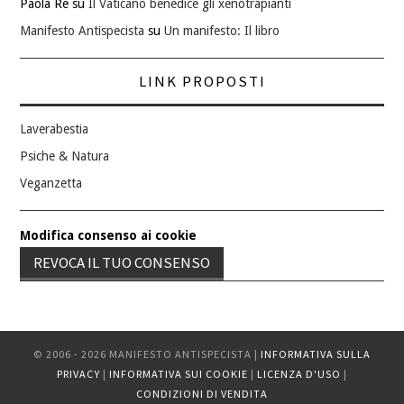
Paola Re
su
Il Vaticano benedice gli xenotrapianti
Manifesto Antispecista
su
Un manifesto: Il libro
LINK PROPOSTI
Laverabestia
Psiche & Natura
Veganzetta
Modifica consenso ai cookie
REVOCA IL TUO CONSENSO
© 2006 - 2026 MANIFESTO ANTISPECISTA |
INFORMATIVA SULLA
PRIVACY
|
INFORMATIVA SUI COOKIE
|
LICENZA D'USO
|
CONDIZIONI DI VENDITA