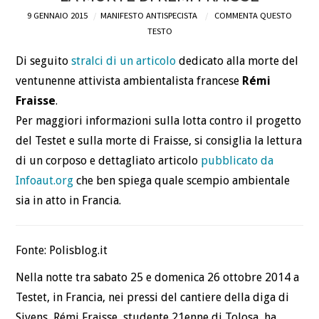
9 GENNAIO 2015
MANIFESTO ANTISPECISTA
COMMENTA QUESTO
DEFINIZIONI
TESTO
Di seguito
stralci di un articolo
dedicato alla morte del
CHI
ventunenne attivista ambientalista francese
Rémi
BLOG
Fraisse
.
Per maggiori informazioni sulla lotta contro il progetto
CONTATTI
del Testet e sulla morte di Fraisse, si consiglia la lettura
di un corposo e dettagliato articolo
pubblicato da
Infoaut.org
che ben spiega quale scempio ambientale
sia in atto in Francia.
Fonte: Polisblog.it
Nella notte tra sabato 25 e domenica 26 ottobre 2014 a
Testet, in Francia, nei pressi del cantiere della diga di
Sivens, Rémi Fraisse, studente 21enne di Tolosa, ha