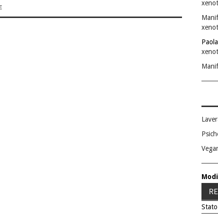
xenot
E
Manif
xenot
Paola
xenot
Manif
Laver
Psich
Vega
Modi
RE
Stato