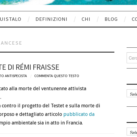
UISTALO
DEFINIZIONI
CHI
BLOG
C
RANCESE
Cerca
per:
E DI RÉMI FRAISSE
TO ANTISPECISTA
COMMENTA QUESTO TESTO
ato alla morte del ventunenne attivista
Categ
e
.
articol
 contro il progetto del Testet e sulla morte di
 corposo e dettagliato articolo
pubblicato da
pio ambientale sia in atto in Francia.
Archi
articol