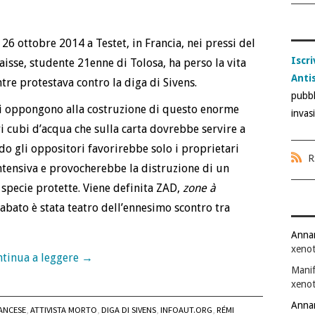
26 ottobre 2014 a Testet, in Francia, nei pressi del
Iscri
aisse, studente 21enne di Tolosa, ha perso la vita
Anti
tre protestava contro la diga di Sivens.
pubbl
e si oppongono alla costruzione di questo enorme
invas
ri cubi d’acqua che sulla carta dovrebbe servire a
ndo gli oppositori favorirebbe solo i proprietari
R
intensiva e provocherebbe la distruzione di un
 specie protette. Viene definita ZAD,
zone à
sabato è stata teatro dell’ennesimo scontro tra
Anna
xenot
tinua a leggere
→
Manif
xenot
Anna
RANCESE
,
ATTIVISTA MORTO
,
DIGA DI SIVENS
,
INFOAUT.ORG
,
RÉMI