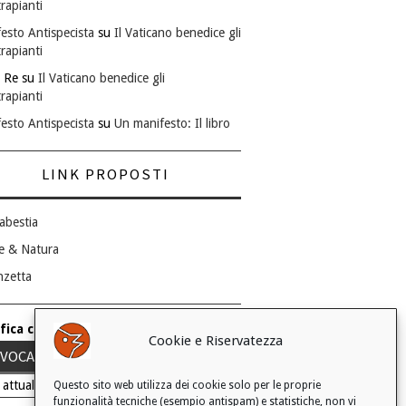
rapianti
esto Antispecista
su
Il Vaticano benedice gli
rapianti
 Re
su
Il Vaticano benedice gli
rapianti
esto Antispecista
su
Un manifesto: Il libro
LINK PROPOSTI
abestia
e & Natura
nzetta
fica consenso ai cookie
Cookie e Riservatezza
VOCA IL TUO CONSENSO
 attuale: Negato
Questo sito web utilizza dei cookie solo per le proprie
funzionalità tecniche (esempio antispam) e statistiche, non vi