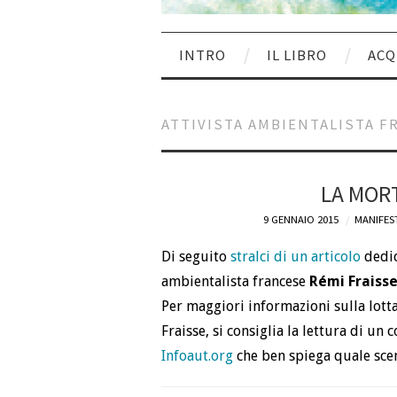
INTRO
IL LIBRO
ACQ
ATTIVISTA AMBIENTALISTA F
LA MORT
9 GENNAIO 2015
MANIFES
Di seguito
stralci di un articolo
dedic
ambientalista francese
Rémi Fraiss
Per maggiori informazioni sulla lotta
Fraisse, si consiglia la lettura di un
Infoaut.org
che ben spiega quale scem