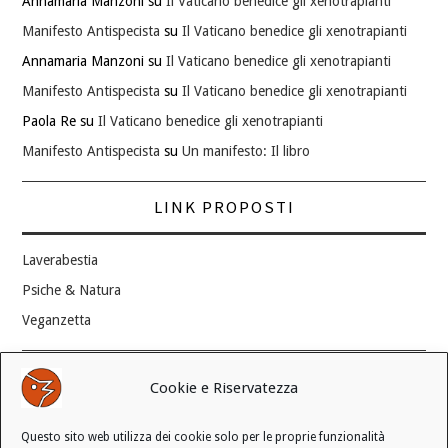
Annamaria Manzoni
su
Il Vaticano benedice gli xenotrapianti
Manifesto Antispecista
su
Il Vaticano benedice gli xenotrapianti
Annamaria Manzoni
su
Il Vaticano benedice gli xenotrapianti
Manifesto Antispecista
su
Il Vaticano benedice gli xenotrapianti
Paola Re
su
Il Vaticano benedice gli xenotrapianti
Manifesto Antispecista
su
Un manifesto: Il libro
LINK PROPOSTI
Laverabestia
Psiche & Natura
Veganzetta
Modifica consenso ai cookie
Cookie e Riservatezza
REVOCA IL TUO CONSENSO
Questo sito web utilizza dei cookie solo per le proprie funzionalità
Stato attuale: Negato