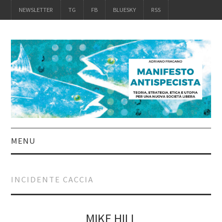
NEWSLETTER
TG
FB
BLUESKY
RSS
MENU
INTRO
INCIDENTE CACCIA
IL LIBRO
ACQUISTALO
MIKE HILL