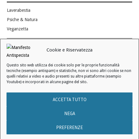
Laverabestia
Psiche & Natura
Veganzetta
Modifica consenso ai cookie
Cookie e Riservatezza
REVOCA IL TUO CONSENSO
Questo sito web utilizza dei cookie solo per le proprie funzionalità
Stato attuale: Negato
tecniche (esempio antispam) e statistiche, non vi sono altri cookie se non
quelli relativi a video e audio presenti su altre piattaforme (esempio
Youtube) e incorporati in alcune pagine del sito.
© 2006 - 2026 MANIFESTO ANTISPECISTA |
INFORMATIVA SULLA
ACCETTA TUTTO
PRIVACY
|
INFORMATIVA SUI COOKIE
|
LICENZA D'USO
|
CONDIZIONI DI VENDITA
NEGA
PREFERENZE
Nessun testo pubblicato in questo sito web può essere utilizzato per