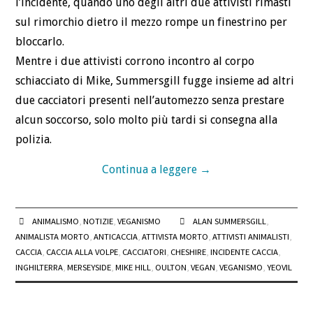
l’incidente, quando uno degli altri due attivisti rimasti
sul rimorchio dietro il mezzo rompe un finestrino per
bloccarlo.
Mentre i due attivisti corrono incontro al corpo
schiacciato di Mike, Summersgill fugge insieme ad altri
due cacciatori presenti nell’automezzo senza prestare
alcun soccorso, solo molto più tardi si consegna alla
polizia.
Continua a leggere
→
ANIMALISMO
,
NOTIZIE
,
VEGANISMO
ALAN SUMMERSGILL
,
ANIMALISTA MORTO
,
ANTICACCIA
,
ATTIVISTA MORTO
,
ATTIVISTI ANIMALISTI
,
CACCIA
,
CACCIA ALLA VOLPE
,
CACCIATORI
,
CHESHIRE
,
INCIDENTE CACCIA
,
INGHILTERRA
,
MERSEYSIDE
,
MIKE HILL
,
OULTON
,
VEGAN
,
VEGANISMO
,
YEOVIL