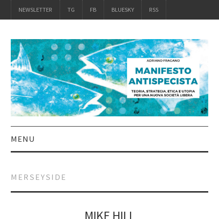
NEWSLETTER
TG
FB
BLUESKY
RSS
MENU
INTRO
MERSEYSIDE
IL LIBRO
ACQUISTALO
MIKE HILL