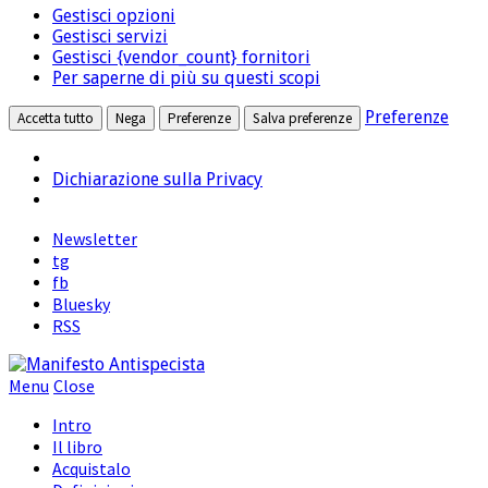
marketing
Gestisci opzioni
terze
Gestisci servizi
parti
Gestisci {vendor_count} fornitori
Per saperne di più su questi scopi
Preferenze
Accetta tutto
Nega
Preferenze
Salva preferenze
Dichiarazione sulla Privacy
Newsletter
tg
fb
Bluesky
RSS
Menu
Close
Intro
Il libro
Acquistalo