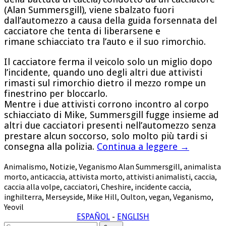
(Alan Summersgill), viene sbalzato fuori
dall’automezzo a causa della guida forsennata del
cacciatore che tenta di liberarsene e
rimane schiacciato tra l’auto e il suo rimorchio.
Il cacciatore ferma il veicolo solo un miglio dopo
l’incidente, quando uno degli altri due attivisti
rimasti sul rimorchio dietro il mezzo rompe un
finestrino per bloccarlo.
Mentre i due attivisti corrono incontro al corpo
schiacciato di Mike, Summersgill fugge insieme ad
altri due cacciatori presenti nell’automezzo senza
prestare alcun soccorso, solo molto più tardi si
consegna alla polizia.
Continua a leggere
→
Animalismo
,
Notizie
,
Veganismo
Alan Summersgill
,
animalista
morto
,
anticaccia
,
attivista morto
,
attivisti animalisti
,
caccia
,
caccia alla volpe
,
cacciatori
,
Cheshire
,
incidente caccia
,
inghilterra
,
Merseyside
,
Mike Hill
,
Oulton
,
vegan
,
Veganismo
,
Yeovil
ESPAÑOL
-
ENGLISH
Cerca