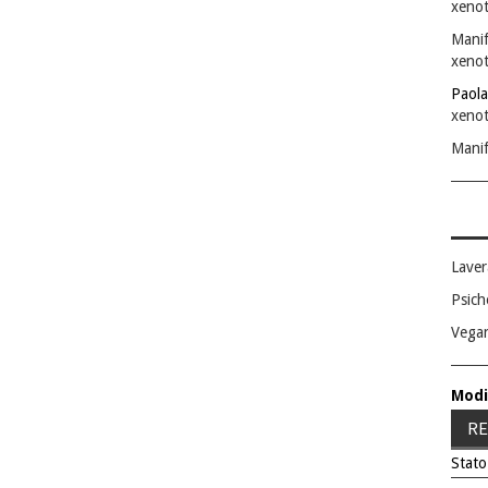
xenot
Manif
xenot
Paola
xenot
Manif
Laver
Psich
Vega
Modi
RE
Stato