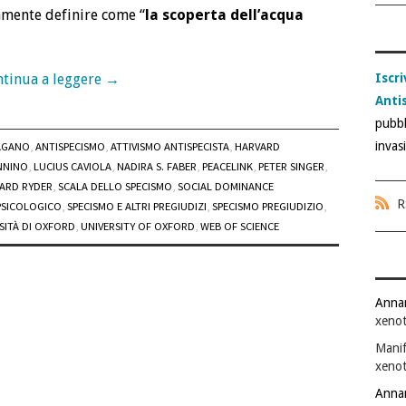
amente definire come “
la scoperta dell’acqua
Iscri
tinua a leggere
→
Anti
pubbl
invas
AGANO
,
ANTISPECISMO
,
ATTIVISMO ANTISPECISTA
,
HARVARD
NNINO
,
LUCIUS CAVIOLA
,
NADIRA S. FABER
,
PEACELINK
,
PETER SINGER
,
ARD RYDER
,
SCALA DELLO SPECISMO
,
SOCIAL DOMINANCE
R
PSICOLOGICO
,
SPECISMO E ALTRI PREGIUDIZI
,
SPECISMO PREGIUDIZIO
,
SITÀ DI OXFORD
,
UNIVERSITY OF OXFORD
,
WEB OF SCIENCE
Anna
xenot
Manif
xenot
Anna