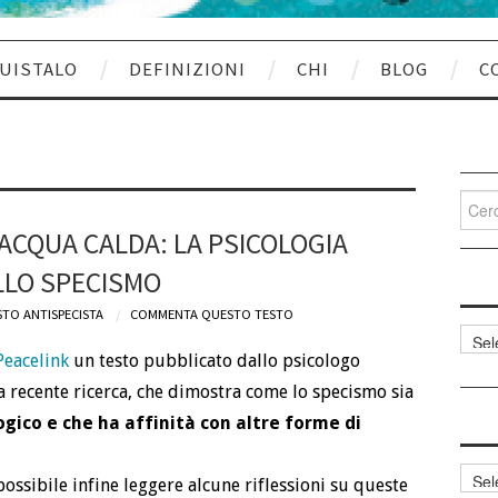
UISTALO
DEFINIZIONI
CHI
BLOG
C
Cerca
per:
ACQUA CALDA: LA PSICOLOGIA
LLO SPECISMO
STO ANTISPECISTA
COMMENTA QUESTO TESTO
Categ
articol
Peacelink
un testo pubblicato dallo psicologo
a recente ricerca, che dimostra come lo specismo sia
ogico e che ha affinità con altre forme di
Archi
 possibile infine leggere alcune riflessioni su queste
articol