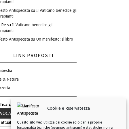
rapianti
esto Antispecista
su
Il Vaticano benedice gli
rapianti
 Re
su
Il Vaticano benedice gli
rapianti
esto Antispecista
su
Un manifesto: Il libro
LINK PROPOSTI
abestia
e & Natura
nzetta
fica consenso ai cookie
Cookie e Riservatezza
VOCA IL TUO CONSENSO
 attuale: Negato
Questo sito web utilizza dei cookie solo per le proprie
funzionalità tecniche (esempio antispam) e statistiche, non vi