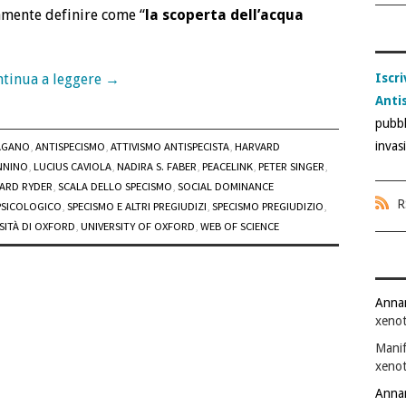
amente definire come “
la scoperta dell’acqua
Iscri
tinua a leggere
→
Anti
pubbl
invas
AGANO
,
ANTISPECISMO
,
ATTIVISMO ANTISPECISTA
,
HARVARD
NNINO
,
LUCIUS CAVIOLA
,
NADIRA S. FABER
,
PEACELINK
,
PETER SINGER
,
ARD RYDER
,
SCALA DELLO SPECISMO
,
SOCIAL DOMINANCE
R
PSICOLOGICO
,
SPECISMO E ALTRI PREGIUDIZI
,
SPECISMO PREGIUDIZIO
,
SITÀ DI OXFORD
,
UNIVERSITY OF OXFORD
,
WEB OF SCIENCE
Anna
xenot
Manif
xenot
Anna