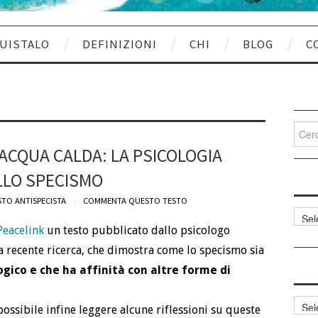
UISTALO
DEFINIZIONI
CHI
BLOG
C
Cerca
per:
ACQUA CALDA: LA PSICOLOGIA
LLO SPECISMO
STO ANTISPECISTA
COMMENTA QUESTO TESTO
Categ
articol
Peacelink
un testo pubblicato dallo psicologo
a recente ricerca, che dimostra come lo specismo sia
ogico e che ha affinità con altre forme di
Archi
 possibile infine leggere alcune riflessioni su queste
articol