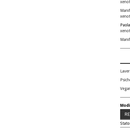
xenot
Manif
xenot
Paola
xenot
Manif
Laver
Psich
Vega
Modi
RE
Stato