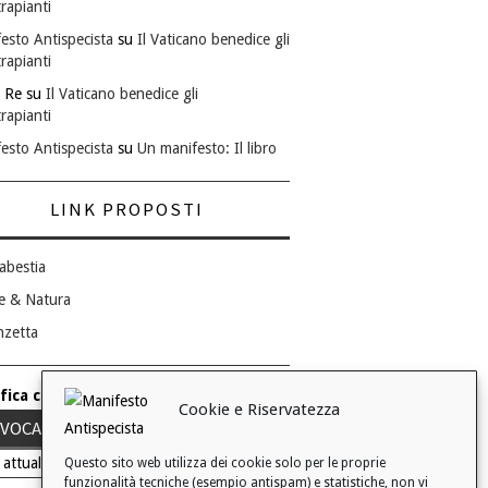
rapianti
esto Antispecista
su
Il Vaticano benedice gli
rapianti
 Re
su
Il Vaticano benedice gli
rapianti
esto Antispecista
su
Un manifesto: Il libro
LINK PROPOSTI
abestia
e & Natura
nzetta
fica consenso ai cookie
Cookie e Riservatezza
VOCA IL TUO CONSENSO
 attuale: Negato
Questo sito web utilizza dei cookie solo per le proprie
funzionalità tecniche (esempio antispam) e statistiche, non vi