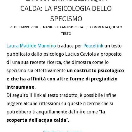
CALDA: LA PSICOLOGIA DELLO
DEFINIZIONI
SPECISMO
CHI
20 DICEMBRE 2020
MANIFESTO ANTISPECISTA
COMMENTA QUESTO
TESTO
BLOG
Laura Matilde Mannino
traduce per
Peacelink
un testo
pubblicato dallo psicologo Lucius Caviola a proposito
CONTATTI
di una sua recente ricerca, che dimostra come lo
specismo sia effettivamente
un costrutto psicologico
e che ha affinità con altre forme di pregiudizio
intraumane.
Di seguito il link al testo tradotto, è possibile infine
leggere alcune riflessioni su queste ricerche che si
potrebbero tranquillamente definire come “
la
scoperta dell’acqua calda
“.