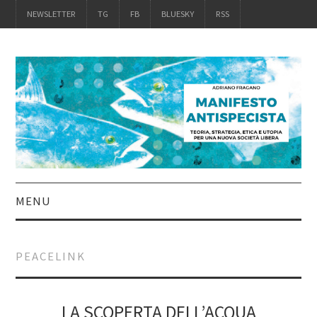
NEWSLETTER
TG
FB
BLUESKY
RSS
MENU
INTRO
PEACELINK
IL LIBRO
ACQUISTALO
LA SCOPERTA DELL’ACQUA