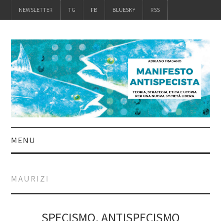
NEWSLETTER
TG
FB
BLUESKY
RSS
MENU
INTRO
MAURIZI
IL LIBRO
ACQUISTALO
SPECISMO, ANTISPECISMO