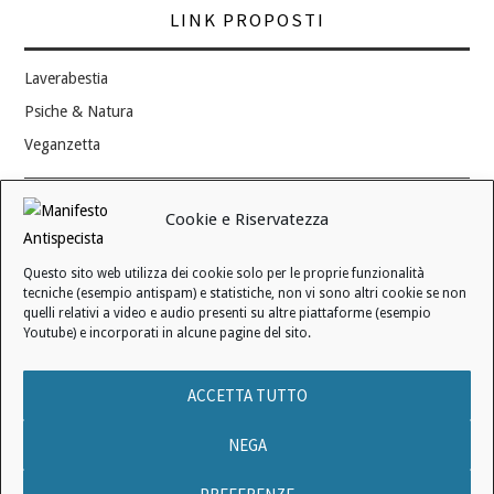
LINK PROPOSTI
Laverabestia
Psiche & Natura
Veganzetta
Modifica consenso ai cookie
Cookie e Riservatezza
REVOCA IL TUO CONSENSO
Questo sito web utilizza dei cookie solo per le proprie funzionalità
Stato attuale: Negato
tecniche (esempio antispam) e statistiche, non vi sono altri cookie se non
quelli relativi a video e audio presenti su altre piattaforme (esempio
Youtube) e incorporati in alcune pagine del sito.
© 2006 - 2026 MANIFESTO ANTISPECISTA |
INFORMATIVA SULLA
ACCETTA TUTTO
PRIVACY
|
INFORMATIVA SUI COOKIE
|
LICENZA D'USO
|
CONDIZIONI DI VENDITA
NEGA