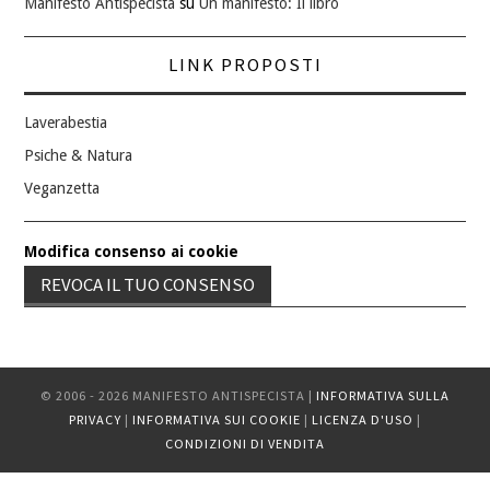
Manifesto Antispecista
su
Un manifesto: Il libro
LINK PROPOSTI
Laverabestia
Psiche & Natura
Veganzetta
Modifica consenso ai cookie
REVOCA IL TUO CONSENSO
© 2006 - 2026 MANIFESTO ANTISPECISTA |
INFORMATIVA SULLA
PRIVACY
|
INFORMATIVA SUI COOKIE
|
LICENZA D'USO
|
CONDIZIONI DI VENDITA