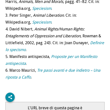
Harris,
Animals, Men and Morals
, pagg. 41–82. Cit. in:
Wikipedia.org,
Speciesism
.
3. Peter Singer,
Animal Liberation
. Cit. in:
Wikipedia.org,
Speciesism
.
4. David Nibert,
Animal Rights/Human Rights:
Entaglements of Oppression and Liberation
, Rowman &
Littlefield, 2002, pag. 243. Cit. in: Joan Dunayer,
Definire
lo specismo
.
5. Manifesto antispecista,
Proposte per un Manifesto
antispecista
.
6. Marco Maurizi,
Tre passi avanti e due indietro – Una
riposta a Caffo
.
L'URL breve di questa pagina è