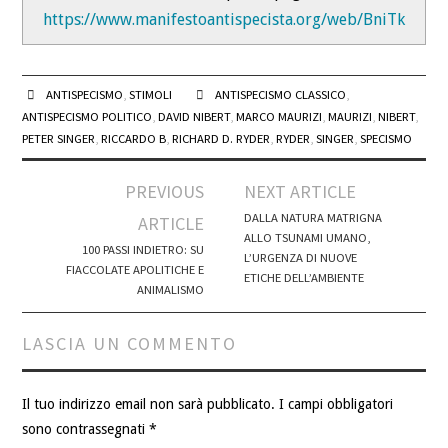
https://www.manifestoantispecista.org/web/BniTk
ANTISPECISMO
,
STIMOLI
ANTISPECISMO CLASSICO
,
ANTISPECISMO POLITICO
,
DAVID NIBERT
,
MARCO MAURIZI
,
MAURIZI
,
NIBERT
,
PETER SINGER
,
RICCARDO B
,
RICHARD D. RYDER
,
RYDER
,
SINGER
,
SPECISMO
Post
PREVIOUS
NEXT ARTICLE
navigation
DALLA NATURA MATRIGNA
ARTICLE
ALLO TSUNAMI UMANO,
100 PASSI INDIETRO: SU
L’URGENZA DI NUOVE
FIACCOLATE APOLITICHE E
ETICHE DELL’AMBIENTE
ANIMALISMO
LASCIA UN COMMENTO
Il tuo indirizzo email non sarà pubblicato.
I campi obbligatori
sono contrassegnati
*