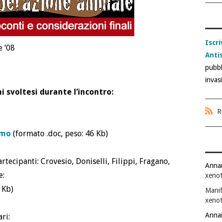
Iscri
 ‘08
Anti
pubbl
invas
i svoltesi durante l’incontro:
R
smo
(formato .doc, peso: 46 Kb)
tecipanti: Crovesio, Doniselli, Filippi, Fragano,
Anna
e:
xenot
 Kb)
Manif
xenot
Anna
ri: