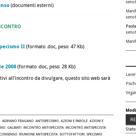
xenot
enso
(documenti esterni)
Manif
xenot
INCONTRO
Paola
xenot
Manif
specismo II
(formato .doc, peso: 47 Kb)
le 2008
(formato .doc, peso: 28 Kb)
Laver
tivi all’incontro da divulgare, questo sito web sarà
Psich
Vega
Modi
RE
ADRIANO FRAGANO
,
ANTISPECISMO
,
AZIONI E PAROLE
,
AZIONI E
ANO
,
GALBIATI
,
INCONTRO ANTISPECISTA
,
INCONTRO ANTISPECISTA
Stato
 CONSENSO
,
RIUNIONE ANTISPECISTA
,
SOTTOFATTORI
,
SPECISMO
,