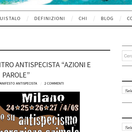
UISTALO
DEFINIZIONI
CHI
BLOG
C
Cerca
per:
RO ANTISPECISTA “AZIONI E
PAROLE”
ANIFESTO ANTISPECISTA
2 COMMENTI
Categ
articol
Archi
articol