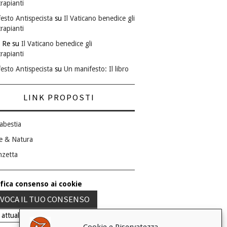
rapianti
esto Antispecista
su
Il Vaticano benedice gli
rapianti
 Re
su
Il Vaticano benedice gli
rapianti
esto Antispecista
su
Un manifesto: Il libro
LINK PROPOSTI
abestia
e & Natura
nzetta
fica consenso ai cookie
VOCA IL TUO CONSENSO
 attuale: Negato
Cookie e Riservatezza