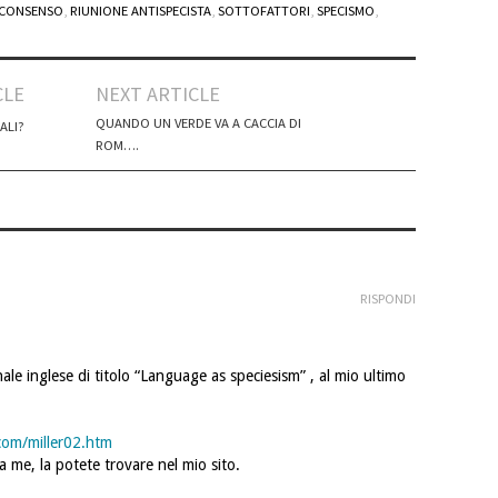
 CONSENSO
,
RIUNIONE ANTISPECISTA
,
SOTTOFATTORI
,
SPECISMO
,
CLE
NEXT ARTICLE
QUANDO UN VERDE VA A CACCIA DI
ALI?
ROM….
RISPONDI
nale inglese di titolo “Language as speciesism” , al mio ultimo
com/miller02.htm
da me, la potete trovare nel mio sito.