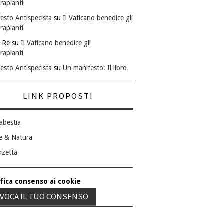
rapianti
esto Antispecista
su
Il Vaticano benedice gli
rapianti
 Re
su
Il Vaticano benedice gli
rapianti
esto Antispecista
su
Un manifesto: Il libro
LINK PROPOSTI
abestia
e & Natura
nzetta
fica consenso ai cookie
VOCA IL TUO CONSENSO