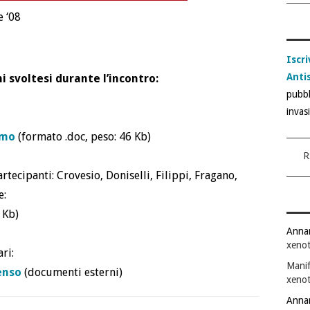
 ‘08
Iscri
Anti
i svoltesi durante l’incontro:
pubbl
invas
smo
(formato .doc, peso: 46 Kb)
R
tecipanti: Crovesio, Doniselli, Filippi, Fragano,
e:
 Kb)
Anna
xenot
ri:
Manif
enso
(documenti esterni)
xenot
Anna