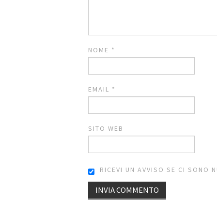
NOME
*
EMAIL
*
SITO WEB
RICEVI UN AVVISO SE CI SONO 
ALTERNATIVE: