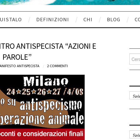
UISTALO
DEFINIZIONI
CHI
BLOG
C
RO ANTISPECISTA “AZIONI E
PAROLE”
Cerca
per:
ANIFESTO ANTISPECISTA
2 COMMENTI
Categ
articol
Archi
articol