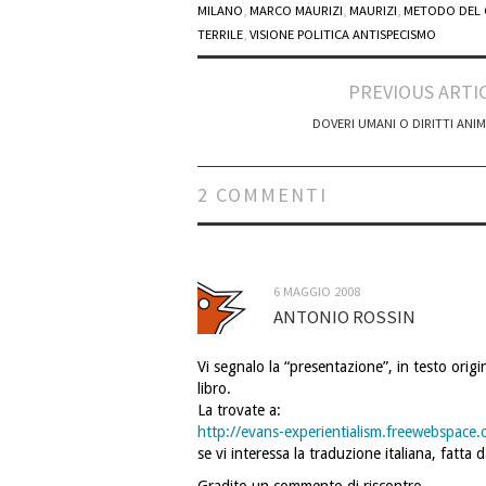
MILANO
,
MARCO MAURIZI
,
MAURIZI
,
METODO DEL
TERRILE
,
VISIONE POLITICA ANTISPECISMO
Post
PREVIOUS ARTI
navigation
DOVERI UMANI O DIRITTI ANIM
2 COMMENTI
6 MAGGIO 2008
ANTONIO ROSSIN
Vi segnalo la “presentazione”, in testo origi
libro.
La trovate a:
http://evans-experientialism.freewebspace.
se vi interessa la traduzione italiana, fatta 
Gradito un commento di riscontro