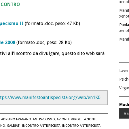
xenot
INCONTRO
Manif
xenot
specismo II
(formato .doc, peso: 47 Kb)
Paola
xenot
Manif
le 2008
(formato .doc, peso: 28 Kb)
tivi all’incontro da divulgare, questo sito web sarà
Laver
Psich
Vega
ttps://www.manifestoantispecista.org/web/en1K0
Modi
RE
ADRIANO FRAGANO
,
ANTISPECISMO
,
AZIONI E PAROLE
,
AZIONI E
ANO
,
GALBIATI
,
INCONTRO ANTISPECISTA
,
INCONTRO ANTISPECISTA