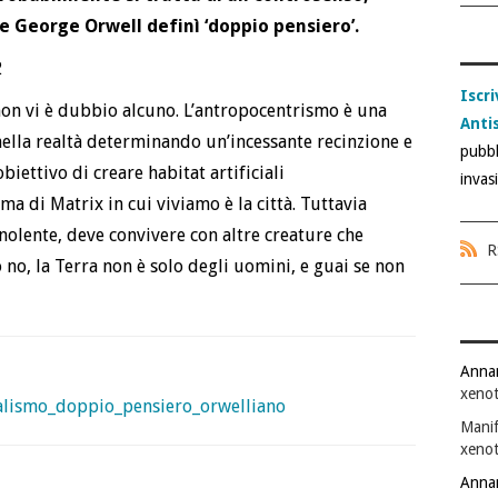
e George Orwell definì ‘doppio pensiero’.
2
Iscri
non vi è dubbio alcuno. L’antropocentrismo è una
Anti
nella realtà determinando un’incessante recinzione e
pubbl
biettivo di creare habitat artificiali
invas
 di Matrix in cui viviamo è la città. Tuttavia
 nolente, deve convivere con altre creature che
R
o no, la Terra non è solo degli uomini, e guai se non
Anna
xenot
alismo_doppio_pensiero_orwelliano
Manif
xenot
Anna