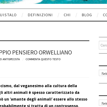
UISTALO
DEFINIZIONI
CHI
BLOG
C
Cerca
per:
PPIO PENSIERO ORWELLIANO
O ANTISPECISTA
COMMENTA QUESTO TESTO
Categ
articol
ecismo, dal veganesimo alla cultura della
li altri animali è spesso caratterizzato da
ò un ‘amante degli animali’ essere allo stesso
Archi
obabilmente si tratta di un controsenso,
articol