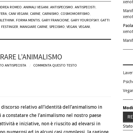
xenot
NDREA ROMEO
,
ANIMALI VEGANI
,
ANTISPECISMO
,
ANTISPECISTI
,
Manif
FERA
,
CANI VEGANI
,
CARNE
,
CARNISMO
,
COSMOMORFISMO
,
xenot
LETHINK
,
FORMA MENTIS
,
GARY FRANCIONE
,
GARY YOUROFSKY
,
GATTI
Paola
 FESTINGER
,
MANGIARE CARNE
,
SPECISMO
,
VEGAN
,
VEGANI
,
xenot
Manif
RARE L’ANIMALISMO
TO ANTISPECISTA
COMMENTA QUESTO TESTO
Laver
Psich
Vega
l discorso relativo all’identità dell’animalismo in
Modi
tti a constatare che l’animalismo nel nostro paese
RE
ttività e iniziative, non è riuscito ad elevarsi in
Stato
o numerosi ed in alcuni casi complessi, la ragione