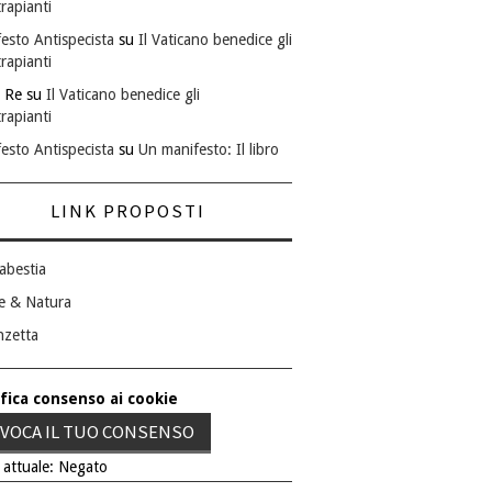
rapianti
esto Antispecista
su
Il Vaticano benedice gli
rapianti
 Re
su
Il Vaticano benedice gli
rapianti
esto Antispecista
su
Un manifesto: Il libro
LINK PROPOSTI
abestia
e & Natura
nzetta
fica consenso ai cookie
VOCA IL TUO CONSENSO
 attuale: Negato