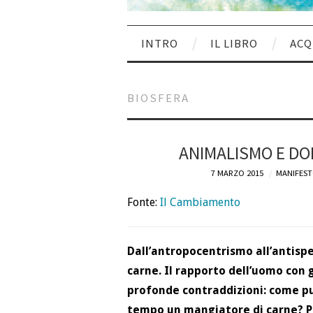
INTRO
IL LIBRO
ACQ
BIOSFERA
ANIMALISMO E DO
7 MARZO 2015
MANIFEST
Fonte:
Il Cambiamento
Dall’antropocentrismo all’antisp
carne. Il rapporto dell’uomo con g
profonde contraddizioni: come pu
tempo un mangiatore di carne? Pr