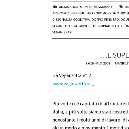
ANIMALISMO
,
STIMOLI
,
VEGANISMO
A
ANTROPOCENTRISMO
,
ANTROPOMORFISMO
,
BIOS
DISSONANZA COGNITIVA
,
DOPPIO PENSIERO
,
DOUB
VEGANI
,
GEORGE ORWELL
,
IL CAMBIAMENTO
,
LEÒN
VEGANIZZARE
…E SUPE
9 GENNAIO 2008
MANIFES
Da Veganzetta n° 2
www.veganzetta.org
Più volte ci è capitato di affrontare i
Italia, e più volte siamo stati costre
nonostante i molti anni di lavoro, di a
alcun modo a movimento. I motivi son