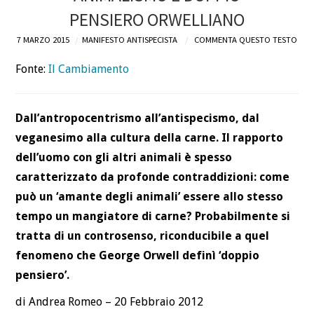
PENSIERO ORWELLIANO
DEFINIZIONI
7 MARZO 2015
MANIFESTO ANTISPECISTA
COMMENTA QUESTO TESTO
CHI
Fonte:
Il Cambiamento
BLOG
Dall’antropocentrismo all’antispecismo, dal
CONTATTI
veganesimo alla cultura della carne. Il rapporto
dell’uomo con gli altri animali è spesso
caratterizzato da profonde contraddizioni: come
può un ‘amante degli animali’ essere allo stesso
tempo un mangiatore di carne? Probabilmente si
tratta di un controsenso, riconducibile a quel
fenomeno che George Orwell definì ‘doppio
pensiero’.
di Andrea Romeo – 20 Febbraio 2012