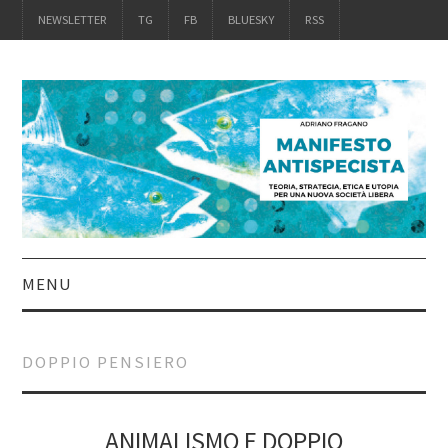
NEWSLETTER
TG
FB
BLUESKY
RSS
MENU
INTRO
DOPPIO PENSIERO
IL LIBRO
ACQUISTALO
ANIMALISMO E DOPPIO