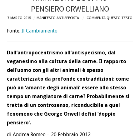
PENSIERO ORWELLIANO
DEFINIZIONI
7 MARZO 2015
MANIFESTO ANTISPECISTA
COMMENTA QUESTO TESTO
CHI
Fonte:
Il Cambiamento
BLOG
Dall’antropocentrismo all’antispecismo, dal
CONTATTI
veganesimo alla cultura della carne. Il rapporto
dell’uomo con gli altri animali è spesso
caratterizzato da profonde contraddizioni: come
può un ‘amante degli animali’ essere allo stesso
tempo un mangiatore di carne? Probabilmente si
tratta di un controsenso, riconducibile a quel
fenomeno che George Orwell definì ‘doppio
pensiero’.
di Andrea Romeo – 20 Febbraio 2012