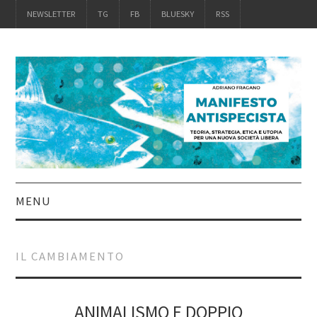
NEWSLETTER
TG
FB
BLUESKY
RSS
MENU
INTRO
IL CAMBIAMENTO
IL LIBRO
ACQUISTALO
ANIMALISMO E DOPPIO