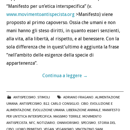
“Manifesto per un’etica interspecifica” (v.
www.movimentoantispecista.org
>Manifesto) viene
proposto al primo capoverso. Ossia che umani e non
mani hanno gli steso diritti, in quanto esseri senzienti,
alla vita, alla libertà, al rispetto, e al benessere. Con la
sola differenza che in quest’ultimo è aggiunta la frase
“nell’ambito delle esigenze della specie di
appartenenza”.
Continua a leggere
→
ANTISPECISMO
,
STIMOLI
ADRIANO FRAGANO
,
ALIMENTAZIONE
UMANA
,
ANTISPECISMO
,
B12
,
CARLO CONSIGLIO
,
CIBO
,
EVOLUZIONE E
ALIMENTAZIONE
,
EVOLUZIONE UMANA
,
LIBERAZIONE ANIMALE
,
MANIFESTO
PER UN'ETICA INTERSPECIFICA
,
MASSIMO TERRILE
,
MOVIMENTO
ANTISPECISTA
,
NFC
,
NOTIZIARIO
,
ONNIVORISMO
,
SPECISMO
,
STORIA DEL
CIBO
,
UOMO PRIMITIVO
,
VEGAN
,
VEGANISMO
,
VINCENZINO SIANI