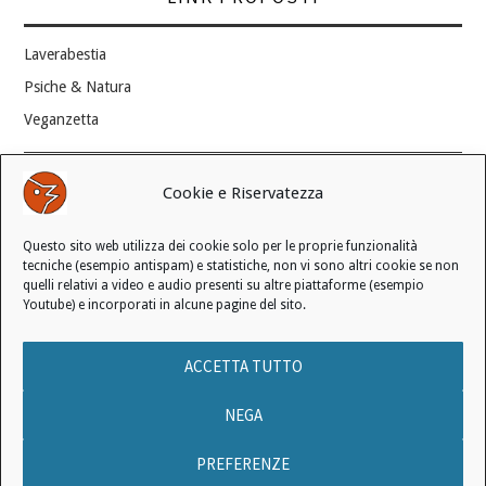
Laverabestia
Psiche & Natura
Veganzetta
Modifica consenso ai cookie
Cookie e Riservatezza
REVOCA IL TUO CONSENSO
Questo sito web utilizza dei cookie solo per le proprie funzionalità
Stato attuale: Negato
tecniche (esempio antispam) e statistiche, non vi sono altri cookie se non
quelli relativi a video e audio presenti su altre piattaforme (esempio
Youtube) e incorporati in alcune pagine del sito.
© 2006 - 2026 MANIFESTO ANTISPECISTA |
INFORMATIVA SULLA
ACCETTA TUTTO
PRIVACY
|
INFORMATIVA SUI COOKIE
|
LICENZA D'USO
|
CONDIZIONI DI VENDITA
NEGA
PREFERENZE