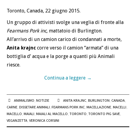
BLOG
Toronto, Canada, 22 giugno 2015.
CONTATTI
Un gruppo di attivisti svolge una veglia di fronte alla
Fearmans Pork inc
, mattatoio di Burlington.
All’arrivo di un camion carico di condannati a morte,
Anita krajnc
corre verso il camion “armata” di una
bottiglia d’ acqua e la porge a quanti più Animali
riesce.
Continua a leggere
→
ANIMALISMO
,
NOTIZIE
ANITA KRAJNC
,
BURLINGTON
,
CANADA
,
CARNE
,
DISSETARE ANIMALI
,
FEARMANS PORK INC
,
MACELLAZIONE
,
MACELLI
,
MACELLO
,
MAIALI
,
MAIALI AL MACELLO
,
TORONTO
,
TORONTO PIG SAVE
,
VEGANZETTA
,
VERONICA CORSINI