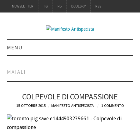
NEWSLETTER
TG
FB
BLUESKY
RSS
MENU
INTRO
MAIALI
IL LIBRO
ACQUISTALO
COLPEVOLE DI COMPASSIONE
15 OTTOBRE 2015
MANIFESTO ANTISPECISTA
1 COMMENTO
DEFINIZIONI
CHI