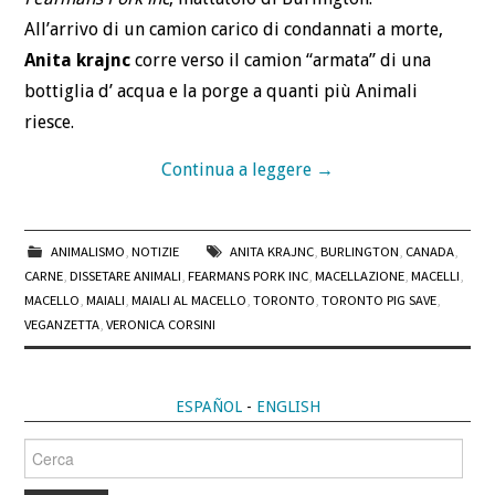
All’arrivo di un camion carico di condannati a morte,
Anita krajnc
corre verso il camion “armata” di una
bottiglia d’ acqua e la porge a quanti più Animali
riesce.
Continua a leggere
→
ANIMALISMO
,
NOTIZIE
ANITA KRAJNC
,
BURLINGTON
,
CANADA
,
CARNE
,
DISSETARE ANIMALI
,
FEARMANS PORK INC
,
MACELLAZIONE
,
MACELLI
,
MACELLO
,
MAIALI
,
MAIALI AL MACELLO
,
TORONTO
,
TORONTO PIG SAVE
,
VEGANZETTA
,
VERONICA CORSINI
ESPAÑOL
-
ENGLISH
Cerca
per: