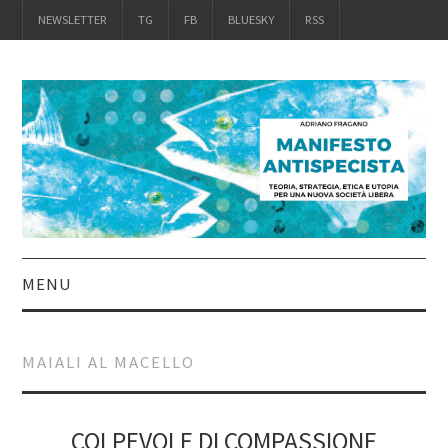
NEWSLETTER
TG
FB
BLUESKY
RSS
MENU
INTRO
MAIALI AL MACELLO
IL LIBRO
ACQUISTALO
COLPEVOLE DI COMPASSIONE