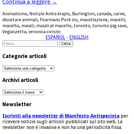
Continua a leggere
→
Animalismo
,
Notizie
Anita krajnc
,
Burlington
,
canada
,
carne
,
dissetare animali
,
Fearmans Pork inc
,
macellazione
,
macelli
,
macello
,
maiali
,
maiali al macello
,
toronto
,
toronto pig save
,
Veganzetta
,
veronica corsini
ESPAÑOL
-
ENGLISH
Cerca
per:
Categorie articoli
Categorie
articoli
Archivi articoli
Archivi
articoli
Newsletter
Iscriviti alla newsletter di Manifesto Antispecista
per
ricevere notizie sugli articoli pubblicati sul sito web. La
newsletter non è invasiva e non ha una periodicità fissa.