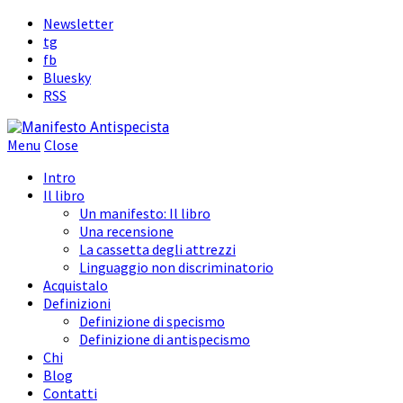
Newsletter
tg
fb
Bluesky
RSS
Menu
Close
Intro
Il libro
Un manifesto: Il libro
Una recensione
La cassetta degli attrezzi
Linguaggio non discriminatorio
Acquistalo
Definizioni
Definizione di specismo
Definizione di antispecismo
Chi
Blog
Contatti