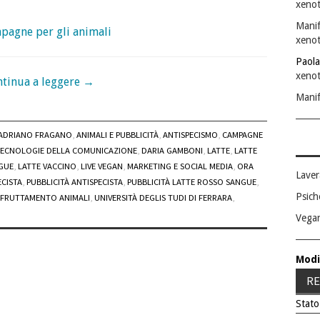
xenot
Manif
mpagne per gli animali
xenot
Paola
xenot
tinua a leggere
→
Manif
ADRIANO FRAGANO
,
ANIMALI E PUBBLICITÀ
,
ANTISPECISMO
,
CAMPAGNE
 TECNOLOGIE DELLA COMUNICAZIONE
,
DARIA GAMBONI
,
LATTE
,
LATTE
GUE
,
LATTE VACCINO
,
LIVE VEGAN
,
MARKETING E SOCIAL MEDIA
,
ORA
Laver
CISTA
,
PUBBLICITÀ ANTISPECISTA
,
PUBBLICITÀ LATTE ROSSO SANGUE
,
Psich
SFRUTTAMENTO ANIMALI
,
UNIVERSITÀ DEGLIS TUDI DI FERRARA
,
Vega
Modi
RE
Stato