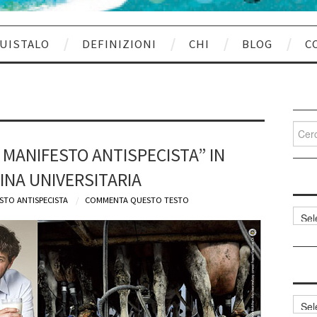
UISTALO
DEFINIZIONI
CHI
BLOG
C
Cerca
per:
MANIFESTO ANTISPECISTA” IN
INA UNIVERSITARIA
STO ANTISPECISTA
COMMENTA QUESTO TESTO
Categ
articol
Archi
articol