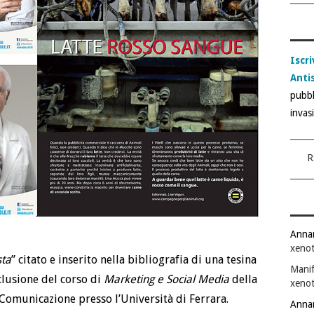
Iscri
Anti
pubbl
invas
R
Anna
xenot
sta
” citato e inserito nella bibliografia di una tesina
Manif
clusione del corso di
Marketing e Social Media
della
xenot
 Comunicazione presso l’Università di Ferrara.
Anna