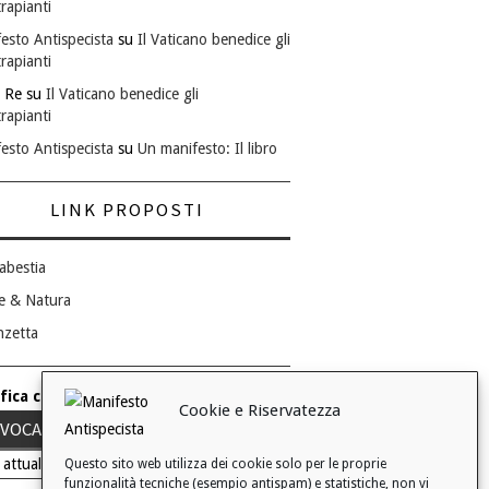
rapianti
esto Antispecista
su
Il Vaticano benedice gli
rapianti
 Re
su
Il Vaticano benedice gli
rapianti
esto Antispecista
su
Un manifesto: Il libro
LINK PROPOSTI
abestia
e & Natura
nzetta
fica consenso ai cookie
Cookie e Riservatezza
VOCA IL TUO CONSENSO
 attuale: Negato
Questo sito web utilizza dei cookie solo per le proprie
funzionalità tecniche (esempio antispam) e statistiche, non vi