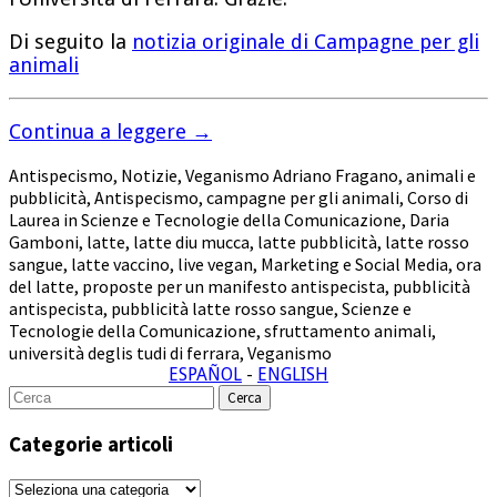
Di seguito la
notizia originale di Campagne per gli
animali
Continua a leggere
→
Antispecismo
,
Notizie
,
Veganismo
Adriano Fragano
,
animali e
pubblicità
,
Antispecismo
,
campagne per gli animali
,
Corso di
Laurea in Scienze e Tecnologie della Comunicazione
,
Daria
Gamboni
,
latte
,
latte diu mucca
,
latte pubblicità
,
latte rosso
sangue
,
latte vaccino
,
live vegan
,
Marketing e Social Media
,
ora
del latte
,
proposte per un manifesto antispecista
,
pubblicità
antispecista
,
pubblicità latte rosso sangue
,
Scienze e
Tecnologie della Comunicazione
,
sfruttamento animali
,
università deglis tudi di ferrara
,
Veganismo
ESPAÑOL
-
ENGLISH
Cerca
per:
Categorie articoli
Categorie