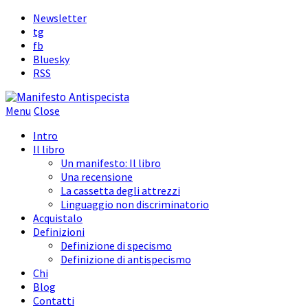
Newsletter
tg
fb
Bluesky
RSS
Menu
Close
Intro
Il libro
Un manifesto: Il libro
Una recensione
La cassetta degli attrezzi
Linguaggio non discriminatorio
Acquistalo
Definizioni
Definizione di specismo
Definizione di antispecismo
Chi
Blog
Contatti