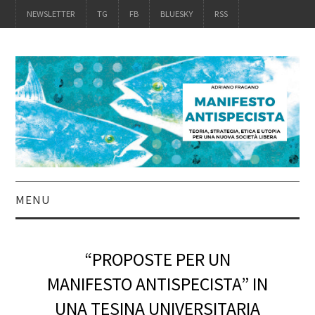
NEWSLETTER
TG
FB
BLUESKY
RSS
MENU
INTRO
“PROPOSTE PER UN
IL LIBRO
MANIFESTO ANTISPECISTA” IN
UNA TESINA UNIVERSITARIA
ACQUISTALO