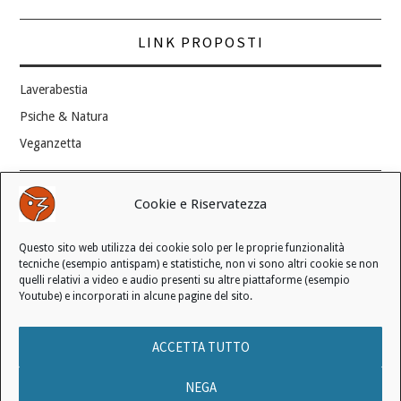
LINK PROPOSTI
Laverabestia
Psiche & Natura
Veganzetta
Modifica consenso ai cookie
Cookie e Riservatezza
REVOCA IL TUO CONSENSO
Questo sito web utilizza dei cookie solo per le proprie funzionalità
Stato attuale: Negato
tecniche (esempio antispam) e statistiche, non vi sono altri cookie se non
quelli relativi a video e audio presenti su altre piattaforme (esempio
Youtube) e incorporati in alcune pagine del sito.
© 2006 - 2026 MANIFESTO ANTISPECISTA |
INFORMATIVA SULLA
ACCETTA TUTTO
PRIVACY
|
INFORMATIVA SUI COOKIE
|
LICENZA D'USO
|
CONDIZIONI DI VENDITA
NEGA