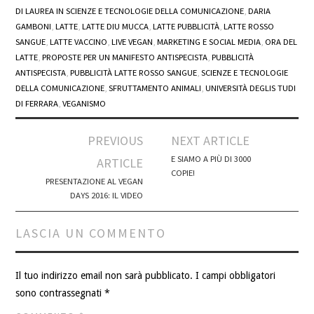
DI LAUREA IN SCIENZE E TECNOLOGIE DELLA COMUNICAZIONE
,
DARIA
GAMBONI
,
LATTE
,
LATTE DIU MUCCA
,
LATTE PUBBLICITÀ
,
LATTE ROSSO
SANGUE
,
LATTE VACCINO
,
LIVE VEGAN
,
MARKETING E SOCIAL MEDIA
,
ORA DEL
LATTE
,
PROPOSTE PER UN MANIFESTO ANTISPECISTA
,
PUBBLICITÀ
ANTISPECISTA
,
PUBBLICITÀ LATTE ROSSO SANGUE
,
SCIENZE E TECNOLOGIE
DELLA COMUNICAZIONE
,
SFRUTTAMENTO ANIMALI
,
UNIVERSITÀ DEGLIS TUDI
DI FERRARA
,
VEGANISMO
Post
PREVIOUS
NEXT ARTICLE
navigation
E SIAMO A PIÙ DI 3000
ARTICLE
COPIE!
PRESENTAZIONE AL VEGAN
DAYS 2016: IL VIDEO
LASCIA UN COMMENTO
Il tuo indirizzo email non sarà pubblicato.
I campi obbligatori
sono contrassegnati
*