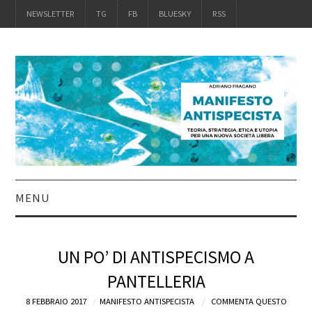
NEWSLETTER
TG
FB
BLUESKY
RSS
MENU
INTRO
UN PO’ DI ANTISPECISMO A
IL LIBRO
PANTELLERIA
8 FEBBRAIO 2017
ACQUISTALO
MANIFESTO ANTISPECISTA
COMMENTA QUESTO