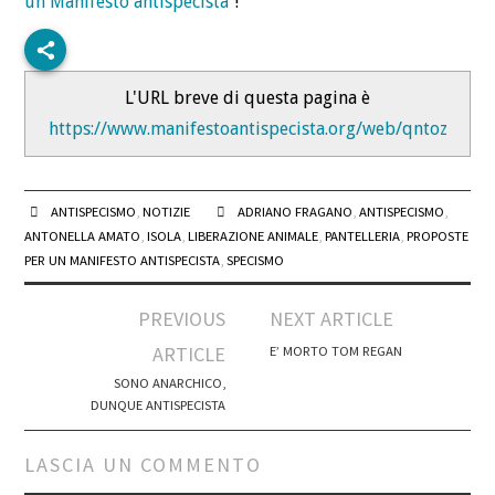
un Manifesto antispecista
“!
L'URL breve di questa pagina è
https://www.manifestoantispecista.org/web/qntoz
ANTISPECISMO
,
NOTIZIE
ADRIANO FRAGANO
,
ANTISPECISMO
,
ANTONELLA AMATO
,
ISOLA
,
LIBERAZIONE ANIMALE
,
PANTELLERIA
,
PROPOSTE
PER UN MANIFESTO ANTISPECISTA
,
SPECISMO
Post
PREVIOUS
NEXT ARTICLE
navigation
ARTICLE
E’ MORTO TOM REGAN
SONO ANARCHICO,
DUNQUE ANTISPECISTA
LASCIA UN COMMENTO