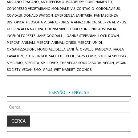
ADRIANO FRAGANO
,
ANTISPECISMO
,
BRADBURY
,
CONFINAMENTO
,
CONGRESSO VEGETARIANO MONDIALE IVU
,
CONTAGIO
,
CORONAVIRUS
,
COVID-19
,
DONALD WATSON
,
EMERGENZA SANITARIA
,
FANTASCIENZA
DISTOPICA
,
FILOSOFIA VEGANA
,
FORESTA AMAZZONICA
,
GUERRA AL VIRUS
,
GUERRA ALLA NATURA
,
GUERRA VIRUS
,
HUXLEY
,
INCENDI AUSTRALIA
,
INCENDI FORESTE
,
JANE GOODALL
,
JOANNE STEPANIAK
,
LOCK DOWN
,
MERCATI ANIMALI
,
MERCATI ANIMALI CINESI
,
MERCATI UMIDI
,
ORGANIZZAZIONE MONDIALE DELLA SANITÀ
,
ORWELL
,
PANDEMIA
,
PAOLA
CAVALIERI
,
PETER SINGER
,
SALTO DI SPECIE
,
SARS-COV-2
,
SOCIETÀ SPECISTA
,
SPECISMO
,
SPECISTA
,
SPILLOVER
,
THE VEGAS SOURCEBOOK
,
VEGAN
,
VEGAN
SOCIETY
,
VEGANISMO
,
VIRUS
,
WET MARKET
,
ZOONOSI
ESPAÑOL
-
ENGLISH
Cerca
per: