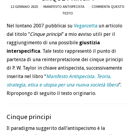
12 GENNAIO 2025
MANIFESTO ANTISPECISTA
COMMENTA QUESTO
DEFINIZIONI
TESTO
Nel lontano 2007 pubblicai su
Veganzetta
un articolo
CHI
dal titolo “
Cinque principi
” a mio avviso utili per il
BLOG
raggiungimento di una possibile
giustizia
interspecifica
. Tale testo rappresentò il punto di
CONTATTI
partenza di una reinterpretazione dei cinque principi
di P. W. Taylor in chiave antispecista, successivamente
inserita nel libro “
Manifesto Antispecista. Teoria,
strategia, etica e utopia per una nuova società libera
“.
Ripropongo di seguito il testo originario.
Cinque principi
Il paradigma suggerito dall’antispecismo è la