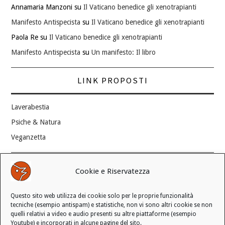
Annamaria Manzoni
su
Il Vaticano benedice gli xenotrapianti
Manifesto Antispecista
su
Il Vaticano benedice gli xenotrapianti
Paola Re
su
Il Vaticano benedice gli xenotrapianti
Manifesto Antispecista
su
Un manifesto: Il libro
LINK PROPOSTI
Laverabestia
Psiche & Natura
Veganzetta
Modifica consenso ai cookie
Cookie e Riservatezza
REVOCA IL TUO CONSENSO
Questo sito web utilizza dei cookie solo per le proprie funzionalità
Stato attuale: Negato
tecniche (esempio antispam) e statistiche, non vi sono altri cookie se non
quelli relativi a video e audio presenti su altre piattaforme (esempio
Youtube) e incorporati in alcune pagine del sito.