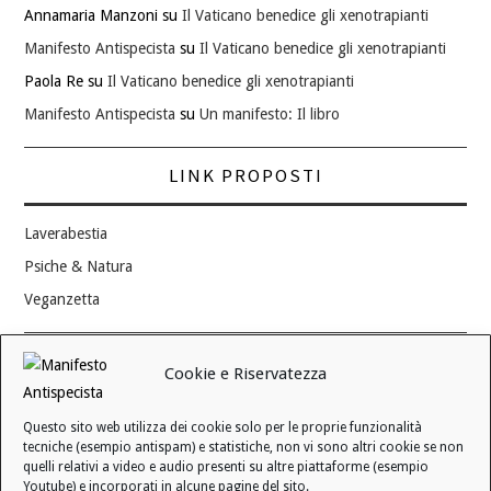
Annamaria Manzoni
su
Il Vaticano benedice gli xenotrapianti
Manifesto Antispecista
su
Il Vaticano benedice gli xenotrapianti
Paola Re
su
Il Vaticano benedice gli xenotrapianti
Manifesto Antispecista
su
Un manifesto: Il libro
LINK PROPOSTI
Laverabestia
Psiche & Natura
Veganzetta
Modifica consenso ai cookie
Cookie e Riservatezza
REVOCA IL TUO CONSENSO
Questo sito web utilizza dei cookie solo per le proprie funzionalità
Stato attuale: Negato
tecniche (esempio antispam) e statistiche, non vi sono altri cookie se non
quelli relativi a video e audio presenti su altre piattaforme (esempio
Youtube) e incorporati in alcune pagine del sito.