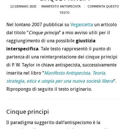
12 GENNAIO 2025
MANIFESTO ANTISPECISTA
COMMENTA QUESTO
DEFINIZIONI
TESTO
Nel lontano 2007 pubblicai su
Veganzetta
un articolo
CHI
dal titolo “
Cinque principi
” a mio avviso utili per il
BLOG
raggiungimento di una possibile
giustizia
interspecifica
. Tale testo rappresentò il punto di
CONTATTI
partenza di una reinterpretazione dei cinque principi
di P. W. Taylor in chiave antispecista, successivamente
inserita nel libro “
Manifesto Antispecista. Teoria,
strategia, etica e utopia per una nuova società libera
“.
Ripropongo di seguito il testo originario.
Cinque principi
Il paradigma suggerito dall’antispecismo è la