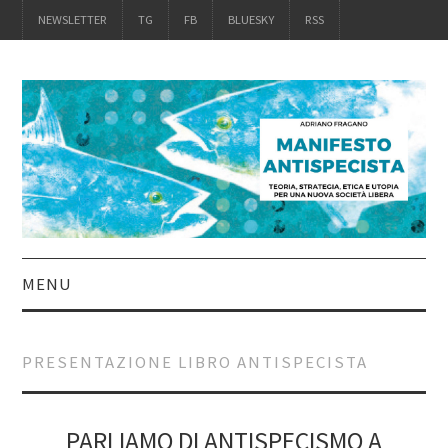
NEWSLETTER
TG
FB
BLUESKY
RSS
MENU
INTRO
PRESENTAZIONE LIBRO ANTISPECISTA
IL LIBRO
ACQUISTALO
PARLIAMO DI ANTISPECISMO A