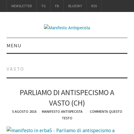
NEWSLETTER
TG
FB
BLUESKY
RSS
MENU
INTRO
VASTO
IL LIBRO
ACQUISTALO
PARLIAMO DI ANTISPECISMO A
VASTO (CH)
DEFINIZIONI
5 AGOSTO 2016
MANIFESTO ANTISPECISTA
COMMENTA QUESTO
TESTO
CHI