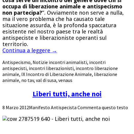
cosa serve un incontro del genere dove chi si
occupa di liberazione animale e antispecismo
non partecipa?
”. Ovviamente non serve a nulla,
ma il vero problema che ha causato tale
situazione assurda, è la profonda spaccatura
esistente nel nostro paese tra le realtà
antispeciste e liberazioniste operanti sul
territorio.
Continua a leggere
→
Antispecismo
,
Notizie
incontri animalisti
,
incontri
antispecisti
,
incontri liberazionisti
,
incontro liberazione
animale
,
IX Incontro di Liberazione Animale
,
liberazione
animale
,
no tav
,
val di susa
,
venaus
Liberi tutti, anche noi
8 Marzo 2012
Manifesto Antispecista
Commenta questo testo