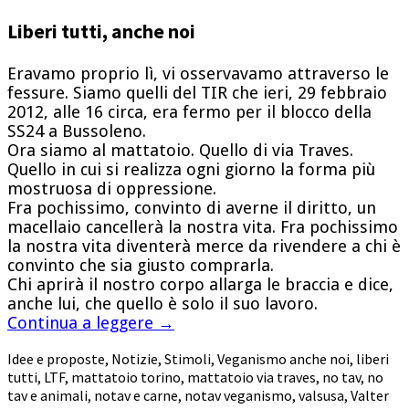
Liberi tutti, anche noi
Eravamo proprio lì, vi osservavamo attraverso le
fessure. Siamo quelli del TIR che ieri, 29 febbraio
2012, alle 16 circa, era fermo per il blocco della
SS24 a Bussoleno.
Ora siamo al mattatoio. Quello di via Traves.
Quello in cui si realizza ogni giorno la forma più
mostruosa di oppressione.
Fra pochissimo, convinto di averne il diritto, un
macellaio cancellerà la nostra vita. Fra pochissimo
la nostra vita diventerà merce da rivendere a chi è
convinto che sia giusto comprarla.
Chi aprirà il nostro corpo allarga le braccia e dice,
anche lui, che quello è solo il suo lavoro.
Continua a leggere
→
Idee e proposte
,
Notizie
,
Stimoli
,
Veganismo
anche noi
,
liberi
tutti
,
LTF
,
mattatoio torino
,
mattatoio via traves
,
no tav
,
no
tav e animali
,
notav e carne
,
notav veganismo
,
valsusa
,
Valter