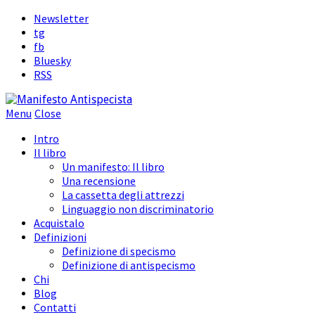
Newsletter
tg
fb
Bluesky
RSS
Menu
Close
Intro
Il libro
Un manifesto: Il libro
Una recensione
La cassetta degli attrezzi
Linguaggio non discriminatorio
Acquistalo
Definizioni
Definizione di specismo
Definizione di antispecismo
Chi
Blog
Contatti