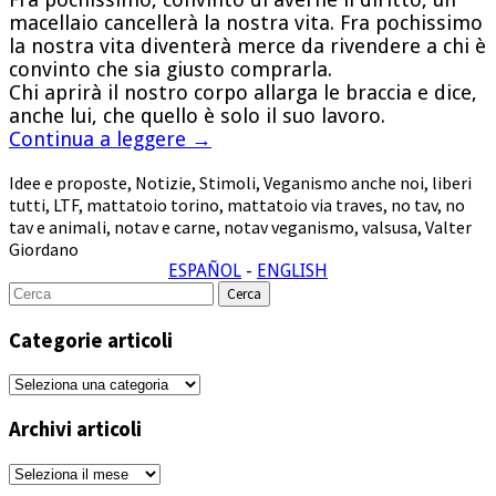
macellaio cancellerà la nostra vita. Fra pochissimo
la nostra vita diventerà merce da rivendere a chi è
convinto che sia giusto comprarla.
Chi aprirà il nostro corpo allarga le braccia e dice,
anche lui, che quello è solo il suo lavoro.
Continua a leggere
→
Idee e proposte
,
Notizie
,
Stimoli
,
Veganismo
anche noi
,
liberi
tutti
,
LTF
,
mattatoio torino
,
mattatoio via traves
,
no tav
,
no
tav e animali
,
notav e carne
,
notav veganismo
,
valsusa
,
Valter
Giordano
ESPAÑOL
-
ENGLISH
Cerca
per:
Categorie articoli
Categorie
articoli
Archivi articoli
Archivi
articoli