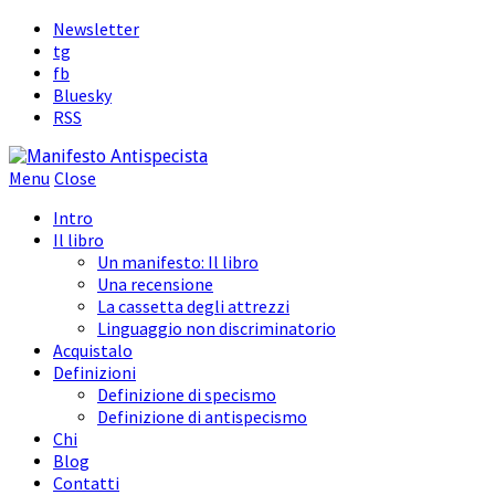
Newsletter
tg
fb
Bluesky
RSS
Menu
Close
Intro
Il libro
Un manifesto: Il libro
Una recensione
La cassetta degli attrezzi
Linguaggio non discriminatorio
Acquistalo
Definizioni
Definizione di specismo
Definizione di antispecismo
Chi
Blog
Contatti