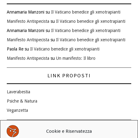
Annamaria Manzoni
su
Il Vaticano benedice gli xenotrapianti
Manifesto Antispecista
su
Il Vaticano benedice gli xenotrapianti
Annamaria Manzoni
su
Il Vaticano benedice gli xenotrapianti
Manifesto Antispecista
su
Il Vaticano benedice gli xenotrapianti
Paola Re
su
Il Vaticano benedice gli xenotrapianti
Manifesto Antispecista
su
Un manifesto: Il libro
LINK PROPOSTI
Laverabestia
Psiche & Natura
Veganzetta
Modifica consenso ai cookie
Cookie e Riservatezza
REVOCA IL TUO CONSENSO