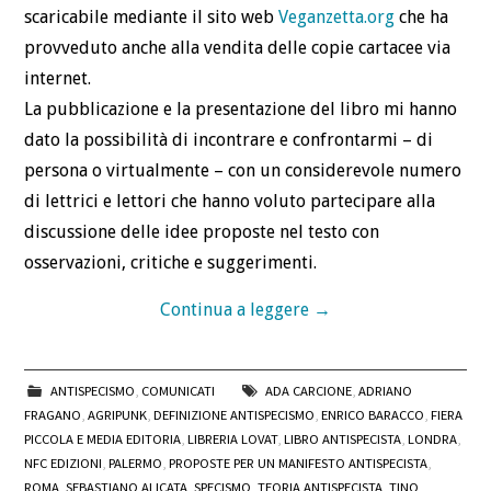
scaricabile mediante il sito web
Veganzetta.org
che ha
provveduto anche alla vendita delle copie cartacee via
internet.
La pubblicazione e la presentazione del libro mi hanno
dato la possibilità di incontrare e confrontarmi – di
persona o virtualmente – con un considerevole numero
di lettrici e lettori che hanno voluto partecipare alla
discussione delle idee proposte nel testo con
osservazioni, critiche e suggerimenti.
Continua a leggere
→
ANTISPECISMO
,
COMUNICATI
ADA CARCIONE
,
ADRIANO
FRAGANO
,
AGRIPUNK
,
DEFINIZIONE ANTISPECISMO
,
ENRICO BARACCO
,
FIERA
PICCOLA E MEDIA EDITORIA
,
LIBRERIA LOVAT
,
LIBRO ANTISPECISTA
,
LONDRA
,
NFC EDIZIONI
,
PALERMO
,
PROPOSTE PER UN MANIFESTO ANTISPECISTA
,
ROMA
,
SEBASTIANO ALICATA
,
SPECISMO
,
TEORIA ANTISPECISTA
,
TINO