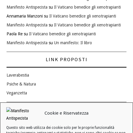
Manifesto Antispecista
su
Il Vaticano benedice gli xenotrapianti
Annamaria Manzoni
su
Il Vaticano benedice gli xenotrapianti
Manifesto Antispecista
su
Il Vaticano benedice gli xenotrapianti
Paola Re
su
Il Vaticano benedice gli xenotrapianti
Manifesto Antispecista
su
Un manifesto: Il libro
LINK PROPOSTI
Laverabestia
Psiche & Natura
Veganzetta
Modifica consenso ai cookie
Cookie e Riservatezza
REVOCA IL TUO CONSENSO
Questo sito web utilizza dei cookie solo per le proprie funzionalità
Stato attuale: Negato