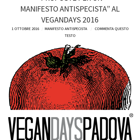
MANIFESTO ANTISPECISTA” AL
DEFINIZIONI
VEGANDAYS 2016
CHI
1 OTTOBRE 2016
MANIFESTO ANTISPECISTA
COMMENTA QUESTO
TESTO
BLOG
CONTATTI