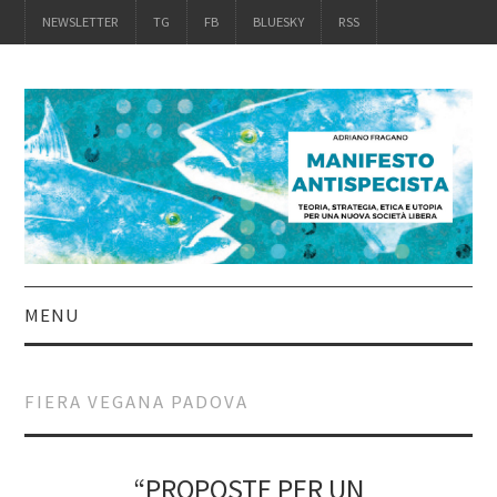
NEWSLETTER
TG
FB
BLUESKY
RSS
MENU
INTRO
FIERA VEGANA PADOVA
IL LIBRO
ACQUISTALO
“PROPOSTE PER UN