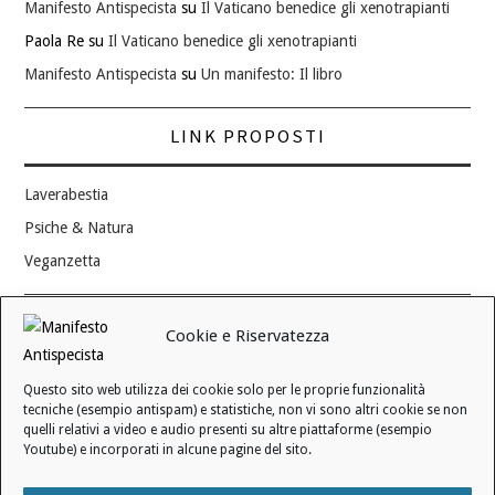
Manifesto Antispecista
su
Il Vaticano benedice gli xenotrapianti
Paola Re
su
Il Vaticano benedice gli xenotrapianti
Manifesto Antispecista
su
Un manifesto: Il libro
LINK PROPOSTI
Laverabestia
Psiche & Natura
Veganzetta
Modifica consenso ai cookie
Cookie e Riservatezza
REVOCA IL TUO CONSENSO
Questo sito web utilizza dei cookie solo per le proprie funzionalità
Stato attuale: Negato
tecniche (esempio antispam) e statistiche, non vi sono altri cookie se non
quelli relativi a video e audio presenti su altre piattaforme (esempio
Youtube) e incorporati in alcune pagine del sito.