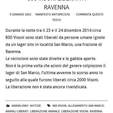
RAVENNA
DEFINIZIONI
9 GENNAIO 2015
MANIFESTO ANTISPECISTA
COMMENTA QUESTO
TESTO
CHI
Durante la notte tra il 23 e il 24 dicembre 2014 circa
BLOG
800 Visoni sono stati liberati da persone umane ignote
da un lager sito in località San Marco, una frazione di
CONTATTI
Ravenna.
Le recinzioni sono state divelte e le gabbie aperte.
Non è la prima volta che azioni del genere colpiscono il
lager di San Marco, l’ultima avvenne lo scorso anno in
seguito alla quale furono liberati circa 2000 Visoni.
La liberazione non è stata ancora rivendicata.
ANIMALISMO
,
NOTIZIE
800 VISONI
,
ALLEVAMENTO SAN MARCO
,
ANIMALI LIBERATI
,
LIBERAZIONE ANIMALE
,
LIBERAZIONE VISONI
,
RAVENNA
,