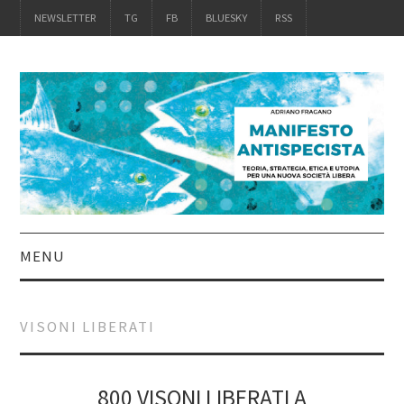
NEWSLETTER
TG
FB
BLUESKY
RSS
MENU
INTRO
VISONI LIBERATI
IL LIBRO
ACQUISTALO
800 VISONI LIBERATI A