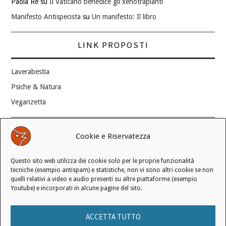
Paola Re
su
Il Vaticano benedice gli xenotrapianti
Manifesto Antispecista
su
Un manifesto: Il libro
LINK PROPOSTI
Laverabestia
Psiche & Natura
Veganzetta
Modifica consenso ai cookie
Cookie e Riservatezza
REVOCA IL TUO CONSENSO
Questo sito web utilizza dei cookie solo per le proprie funzionalità
Stato attuale: Negato
tecniche (esempio antispam) e statistiche, non vi sono altri cookie se non
quelli relativi a video e audio presenti su altre piattaforme (esempio
Youtube) e incorporati in alcune pagine del sito.
© 2006 - 2026 MANIFESTO ANTISPECISTA |
INFORMATIVA SULLA
ACCETTA TUTTO
PRIVACY
|
INFORMATIVA SUI COOKIE
|
LICENZA D'USO
|