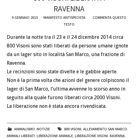
RAVENNA
DEFINIZIONI
9 GENNAIO 2015
MANIFESTO ANTISPECISTA
COMMENTA QUESTO
TESTO
CHI
Durante la notte tra il 23 e il 24 dicembre 2014 circa
BLOG
800 Visoni sono stati liberati da persone umane ignote
da un lager sito in località San Marco, una frazione di
CONTATTI
Ravenna.
Le recinzioni sono state divelte e le gabbie aperte.
Non è la prima volta che azioni del genere colpiscono il
lager di San Marco, l’ultima avvenne lo scorso anno in
seguito alla quale furono liberati circa 2000 Visoni.
La liberazione non è stata ancora rivendicata.
ANIMALISMO
,
NOTIZIE
800 VISONI
,
ALLEVAMENTO SAN MARCO
,
ANIMALI LIBERATI
,
LIBERAZIONE ANIMALE
,
LIBERAZIONE VISONI
,
RAVENNA
,