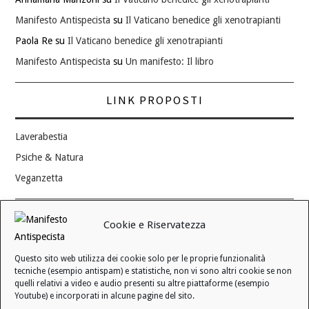
Manifesto Antispecista
su
Il Vaticano benedice gli xenotrapianti
Paola Re
su
Il Vaticano benedice gli xenotrapianti
Manifesto Antispecista
su
Un manifesto: Il libro
LINK PROPOSTI
Laverabestia
Psiche & Natura
Veganzetta
Modifica consenso ai cookie
Cookie e Riservatezza
REVOCA IL TUO CONSENSO
Questo sito web utilizza dei cookie solo per le proprie funzionalità
Stato attuale: Negato
tecniche (esempio antispam) e statistiche, non vi sono altri cookie se non
quelli relativi a video e audio presenti su altre piattaforme (esempio
Youtube) e incorporati in alcune pagine del sito.