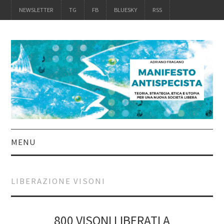
NEWSLETTER
TG
FB
BLUESKY
RSS
MENU
INTRO
LIBERAZIONE VISONI
IL LIBRO
ACQUISTALO
800 VISONI LIBERATI A