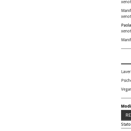
xenot
Manif
xenot
Paola
xenot
Manif
Laver
Psich
Vega
Modi
RE
Stato