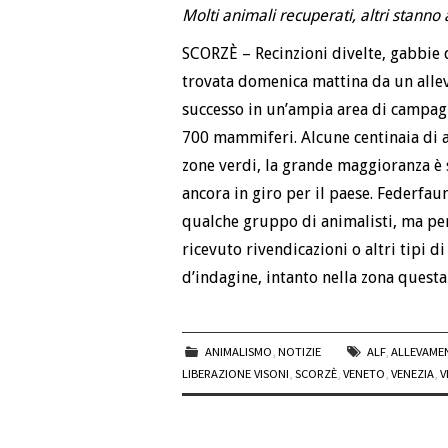
Molti animali recuperati, altri stann
SCORZÈ – Recinzioni divelte, gabbie 
trovata domenica mattina da un allevat
successo in un’ampia area di campagn
700 mammiferi. Alcune centinaia di a
zone verdi, la grande maggioranza è
ancora in giro per il paese. Federfaun
qualche gruppo di animalisti, ma per
ricevuto rivendicazioni o altri tipi 
d’indagine, intanto nella zona questa
ANIMALISMO
,
NOTIZIE
ALF
,
ALLEVAME
LIBERAZIONE VISONI
,
SCORZÈ
,
VENETO
,
VENEZIA
,
V