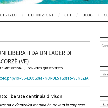
UISTALO
DEFINIZIONI
CHI
BLOG
C
Cerca
per:
ONI LIBERATI DA UN LAGER DI
SCORZÈ (VE)
TO ANTISPECISTA
COMMENTA QUESTO TESTO
Categ
articol
articolo.php?id=864268&sez=NORDEST&ssez=VENEZIA
o: liberate centinaia di visoni
Archi
ellicceria e domenica mattina ha trovato la sorpresa.
articol