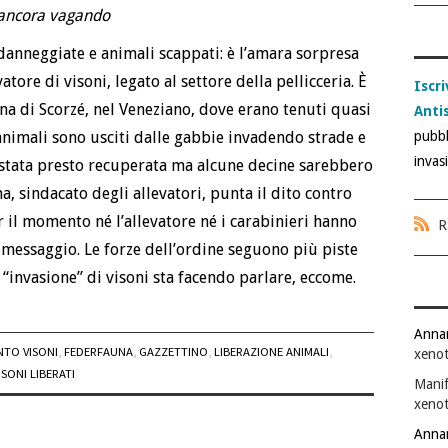
o ancora vagando
danneggiate e animali scappati: è l’amara sorpresa
ore di visoni, legato al settore della pellicceria. È
Iscri
a di Scorzé, nel Veneziano, dove erano tenuti quasi
Anti
nimali sono usciti dalle gabbie invadendo strade e
pubbl
invas
 stata presto recuperata ma alcune decine sarebbero
a, sindacato degli allevatori, punta il dito contro
 il momento né l’allevatore né i carabinieri hanno
R
di messaggio. Le forze dell’ordine seguono più piste
 “invasione” di visoni sta facendo parlare, eccome.
Anna
NTO VISONI
,
FEDERFAUNA
,
GAZZETTINO
,
LIBERAZIONE ANIMALI
,
xenot
ISONI LIBERATI
Manif
xenot
Anna