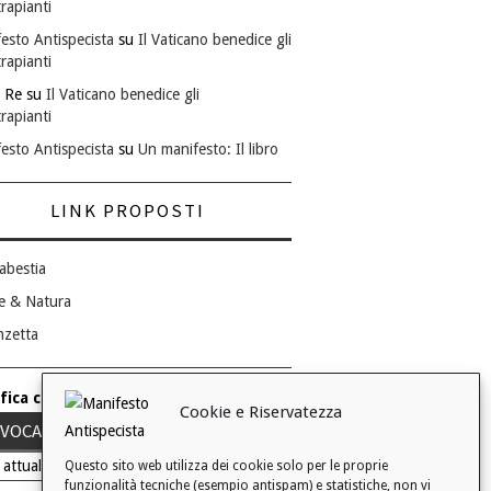
rapianti
esto Antispecista
su
Il Vaticano benedice gli
rapianti
 Re
su
Il Vaticano benedice gli
rapianti
esto Antispecista
su
Un manifesto: Il libro
LINK PROPOSTI
abestia
e & Natura
nzetta
fica consenso ai cookie
Cookie e Riservatezza
VOCA IL TUO CONSENSO
 attuale: Negato
Questo sito web utilizza dei cookie solo per le proprie
funzionalità tecniche (esempio antispam) e statistiche, non vi