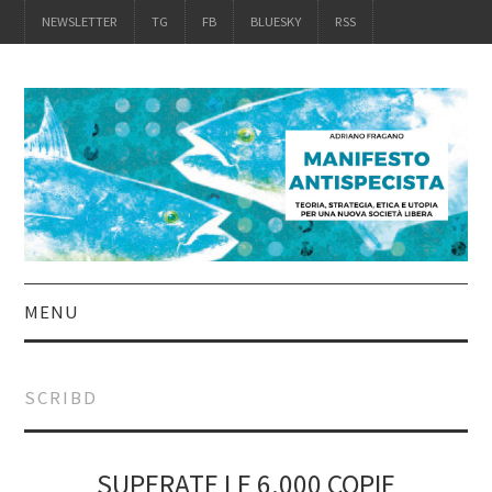
NEWSLETTER
TG
FB
BLUESKY
RSS
MENU
INTRO
SCRIBD
IL LIBRO
ACQUISTALO
SUPERATE LE 6.000 COPIE