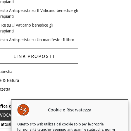
rapianti
esto Antispecista
su
Il Vaticano benedice gli
rapianti
 Re
su
Il Vaticano benedice gli
rapianti
esto Antispecista
su
Un manifesto: Il libro
LINK PROPOSTI
abestia
e & Natura
nzetta
fica consenso ai cookie
Cookie e Riservatezza
VOCA IL TUO CONSENSO
 attuale: Negato
Questo sito web utilizza dei cookie solo per le proprie
funzionalità tecniche (esempio antispam) e statistiche, non vi