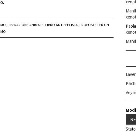
xenot
o.
Manif
xenot
SMO
,
LIBERAZIONE ANIMALE
,
LIBRO ANTISPECISTA
,
PROPOSTE PER UN
Paola
SMO
xenot
Manif
Laver
Psich
Vega
Modi
RE
Stato