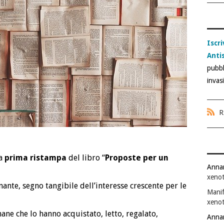
Iscri
Anti
pubbl
invas
R
la
prima ristampa
del libro “
Proposte per un
Anna
xenot
te, segno tangibile dell’interesse crescente per le
Manif
xenot
ane che lo hanno acquistato, letto, regalato,
Anna