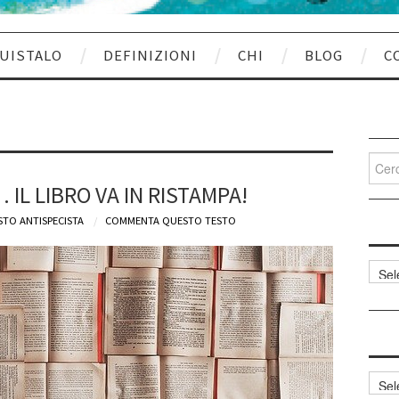
UISTALO
DEFINIZIONI
CHI
BLOG
C
Cerca
per:
IL LIBRO VA IN RISTAMPA!
STO ANTISPECISTA
COMMENTA QUESTO TESTO
Categ
articol
Archi
articol