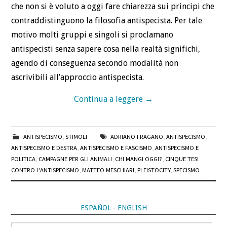
che non si è voluto a oggi fare chiarezza sui principi che
contraddistinguono la filosofia antispecista. Per tale
motivo molti gruppi e singoli si proclamano
antispecisti senza sapere cosa nella realtà significhi,
agendo di conseguenza secondo modalità non
ascrivibili all’approccio antispecista.
Continua a leggere
→
ANTISPECISMO
,
STIMOLI
ADRIANO FRAGANO
,
ANTISPECISMO
,
ANTISPECISMO E DESTRA
,
ANTISPECISMO E FASCISMO
,
ANTISPECISMO E
POLITICA
,
CAMPAGNE PER GLI ANIMALI
,
CHI MANGI OGGI?
,
CINQUE TESI
CONTRO L'ANTISPECISMO
,
MATTEO MESCHIARI
,
PLEISTOCITY
,
SPECISMO
ESPAÑOL
-
ENGLISH
Cerca