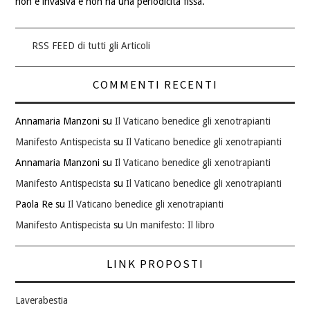
non è invasiva e non ha una periodicità fissa.
RSS FEED di tutti gli Articoli
COMMENTI RECENTI
Annamaria Manzoni
su
Il Vaticano benedice gli xenotrapianti
Manifesto Antispecista
su
Il Vaticano benedice gli xenotrapianti
Annamaria Manzoni
su
Il Vaticano benedice gli xenotrapianti
Manifesto Antispecista
su
Il Vaticano benedice gli xenotrapianti
Paola Re
su
Il Vaticano benedice gli xenotrapianti
Manifesto Antispecista
su
Un manifesto: Il libro
LINK PROPOSTI
Laverabestia