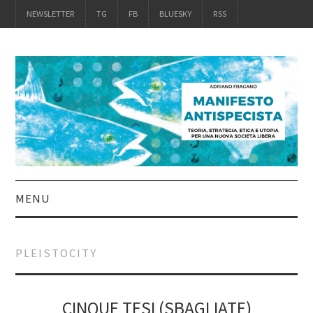
NEWSLETTER
TG
FB
BLUESKY
RSS
MENU
INTRO
PLEISTOCITY
IL LIBRO
ACQUISTALO
CINQUE TESI (SBAGLIATE)