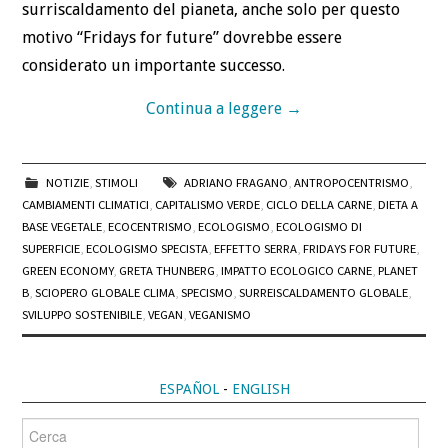
surriscaldamento del pianeta, anche solo per questo
motivo “Fridays for future” dovrebbe essere
considerato un importante successo.
Continua a leggere
→
NOTIZIE
,
STIMOLI
ADRIANO FRAGANO
,
ANTROPOCENTRISMO
,
CAMBIAMENTI CLIMATICI
,
CAPITALISMO VERDE
,
CICLO DELLA CARNE
,
DIETA A
BASE VEGETALE
,
ECOCENTRISMO
,
ECOLOGISMO
,
ECOLOGISMO DI
SUPERFICIE
,
ECOLOGISMO SPECISTA
,
EFFETTO SERRA
,
FRIDAYS FOR FUTURE
,
GREEN ECONOMY
,
GRETA THUNBERG
,
IMPATTO ECOLOGICO CARNE
,
PLANET
B
,
SCIOPERO GLOBALE CLIMA
,
SPECISMO
,
SURREISCALDAMENTO GLOBALE
,
SVILUPPO SOSTENIBILE
,
VEGAN
,
VEGANISMO
ESPAÑOL
-
ENGLISH
Cerca
per: