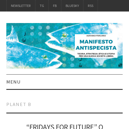
NEWSLETTER
TG
FB
BLUESKY
RSS
MENU
INTRO
PLANET B
IL LIBRO
ACQUISTALO
“FRIDAYS FOR FUTURE” O