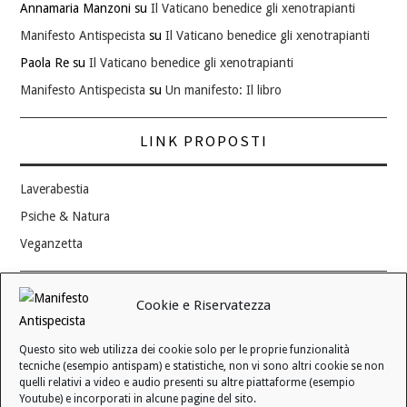
Annamaria Manzoni
su
Il Vaticano benedice gli xenotrapianti
Manifesto Antispecista
su
Il Vaticano benedice gli xenotrapianti
Paola Re
su
Il Vaticano benedice gli xenotrapianti
Manifesto Antispecista
su
Un manifesto: Il libro
LINK PROPOSTI
Laverabestia
Psiche & Natura
Veganzetta
Modifica consenso ai cookie
Cookie e Riservatezza
REVOCA IL TUO CONSENSO
Questo sito web utilizza dei cookie solo per le proprie funzionalità
Stato attuale: Negato
tecniche (esempio antispam) e statistiche, non vi sono altri cookie se non
quelli relativi a video e audio presenti su altre piattaforme (esempio
Youtube) e incorporati in alcune pagine del sito.