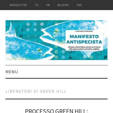
NEWSLETTER
TG
FB
BLUESKY
RSS
MENU
INTRO
LIBERATORI DI GREEN HILL
IL LIBRO
ACQUISTALO
PROCESSO GREEN HILL: