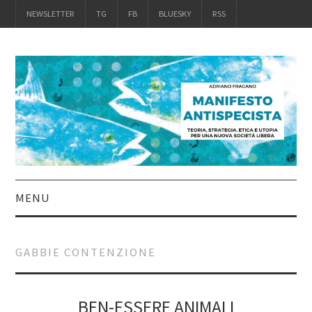
NEWSLETTER
TG
FB
BLUESKY
RSS
MENU
INTRO
GABBIE CONTENZIONE
IL LIBRO
ACQUISTALO
BEN-ESSERE ANIMALI