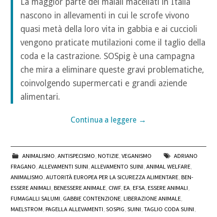
La maggior parte dei maiali macellati in Italia
nascono in allevamenti in cui le scrofe vivono
quasi metà della loro vita in gabbia e ai cuccioli
vengono praticate mutilazioni come il taglio della
coda e la castrazione. SOSpig è una campagna
che mira a eliminare queste gravi problematiche,
coinvolgendo supermercati e grandi aziende
alimentari.
Continua a leggere
→
ANIMALISMO
,
ANTISPECISMO
,
NOTIZIE
,
VEGANISMO
ADRIANO
FRAGANO
,
ALLEVAMENTI SUINI
,
ALLEVAMENTO SUINI
,
ANIMAL WELFARE
,
ANIMALISMO
,
AUTORITÀ EUROPEA PER LA SICUREZZA ALIMENTARE
,
BEN-
ESSERE ANIMALI
,
BENESSERE ANIMALE
,
CIWF
,
EA
,
EFSA
,
ESSERE ANIMALI
,
FUMAGALLI SALUMI
,
GABBIE CONTENZIONE
,
LIBERAZIONE ANIMALE
,
MAELSTROM
,
PAGELLA ALLEVAMENTI
,
SOSPIG
,
SUINI
,
TAGLIO CODA SUINI
,