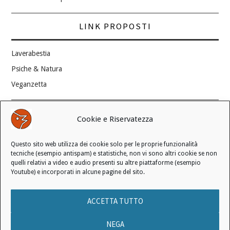
LINK PROPOSTI
Laverabestia
Psiche & Natura
Veganzetta
Modifica consenso ai cookie
Cookie e Riservatezza
REVOCA IL TUO CONSENSO
Questo sito web utilizza dei cookie solo per le proprie funzionalità
Stato attuale: Negato
tecniche (esempio antispam) e statistiche, non vi sono altri cookie se non
quelli relativi a video e audio presenti su altre piattaforme (esempio
Youtube) e incorporati in alcune pagine del sito.
© 2006 - 2026 MANIFESTO ANTISPECISTA |
INFORMATIVA SULLA
ACCETTA TUTTO
PRIVACY
|
INFORMATIVA SUI COOKIE
|
LICENZA D'USO
|
CONDIZIONI DI VENDITA
NEGA