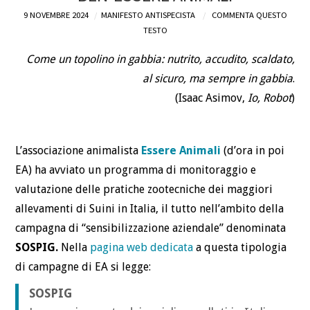
9 NOVEMBRE 2024
MANIFESTO ANTISPECISTA
COMMENTA QUESTO
DEFINIZIONI
TESTO
Come un topolino in gabbia: nutrito, accudito, scaldato,
CHI
al sicuro, ma sempre in gabbia
.
BLOG
(Isaac Asimov,
Io, Robot
)
CONTATTI
L’associazione animalista
Essere Animali
(d’ora in poi
EA) ha avviato un programma di monitoraggio e
valutazione delle pratiche zootecniche dei maggiori
allevamenti di Suini in Italia, il tutto nell’ambito della
campagna di “sensibilizzazione aziendale” denominata
SOSPIG.
Nella
pagina web dedicata
a questa tipologia
di campagne di EA si legge:
SOSPIG